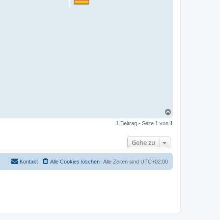
N
a
1 Beitrag • Seite
1
von
1
c
h
o
Gehe zu
b
e
n
Kontakt
Alle Cookies löschen
Alle Zeiten sind
UTC+02:00