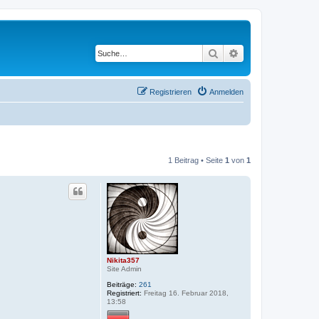
Suche
Erweiterte Suche
Registrieren
Anmelden
1 Beitrag • Seite
1
von
1
Nikita357
Site Admin
Beiträge:
261
Registriert:
Freitag 16. Februar 2018,
13:58