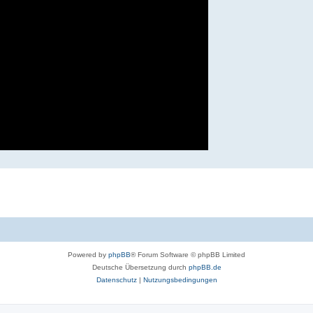
Powered by
phpBB
® Forum Software © phpBB Limited
Deutsche Übersetzung durch
phpBB.de
Datenschutz
|
Nutzungsbedingungen