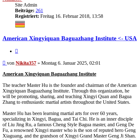
Site Admin
Beiträge:
261
Registriert:
Freitag 16. Februar 2018, 13:58
American Xingyiquan Baguazhang Institute <- USA
Zitieren
Beitrag
von
Nikita357
»
Montag 6. Januar 2025, 02:01
American Xingyiquan Baguazhang Institute
The teacher Master Hu is the founder and chairman of the American
Xingyiquan Baguazhang Institute. Through this organization, he
will be promoting, sharing, and teaching Xingyi Quan and Bagua
Zhang to enthusiastic martial artists throughout the United States.
Master Hu has been learning martial arts for over 60 years,
specializing in Xingyi, Bagua, and Tai Chi. He is an inner disciple
of Liu Jing Ru, a famous Cheng Style Bagua master, and Geng De
Fu, a renowned Xingyi master who is the son of reputed hero Geng
Xiaguang, and the grandson of Xingyi Grand Master Geng Ji Shan.