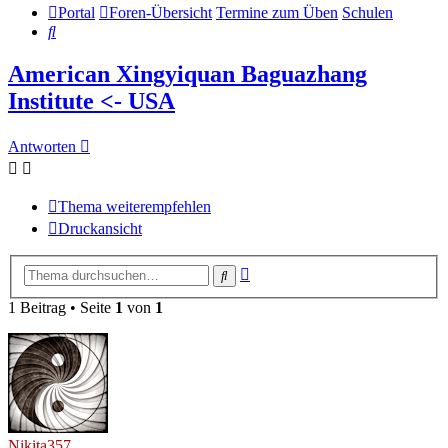
Portal
Foren-Übersicht
Termine zum Üben
Schulen
Suche
American Xingyiquan Baguazhang
Institute <- USA
Antworten
Thema weiterempfehlen
Druckansicht
Erweiterte
Suche
Suche
1 Beitrag • Seite
1
von
1
Nikita357