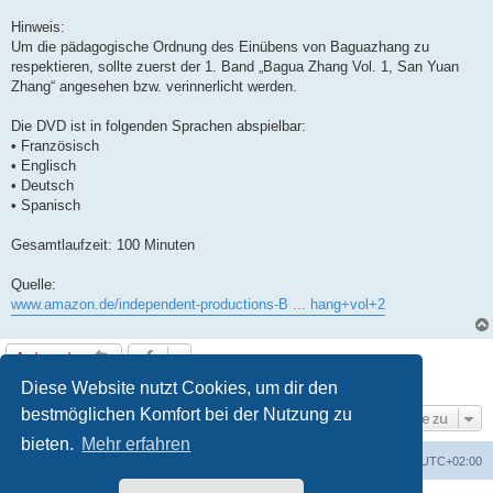
Hinweis:
Um die pädagogische Ordnung des Einübens von Baguazhang zu
respektieren, sollte zuerst der 1. Band „Bagua Zhang Vol. 1, San Yuan
Zhang“ angesehen bzw. verinnerlicht werden.
Die DVD ist in folgenden Sprachen abspielbar:
• Französisch
• Englisch
• Deutsch
• Spanisch
Gesamtlaufzeit: 100 Minuten
Quelle:
www.amazon.de/independent-productions-B ... hang+vol+2
Antworten
1 Beitrag • Seite
1
von
1
Diese Website nutzt Cookies, um dir den
bestmöglichen Komfort bei der Nutzung zu
Gehe zu
bieten.
Mehr erfahren
Portal
Foren-Übersicht
Alle Zeiten sind
UTC+02:00