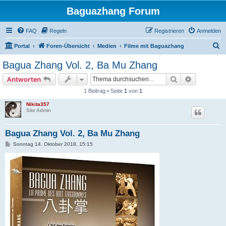
Baguazhang Forum
FAQ
Regeln
Registrieren
Anmelden
S
Portal
Foren-Übersicht
Medien
Filme mit Baguazhang
u
Bagua Zhang Vol. 2, Ba Mu Zhang
c
Suche
Erweiterte
Antworten
h
1 Beitrag • Seite
1
von
1
e
Nikita357
Site Admin
Bagua Zhang Vol. 2, Ba Mu Zhang
B
Sonntag 14. Oktober 2018, 15:15
e
i
t
r
a
g