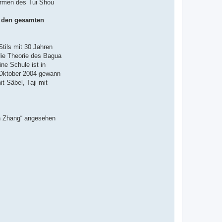
ormen des Tui Shou
n den gesamten
Stils mit 30 Jahren
die Theorie des Bagua
ne Schule ist in
 Oktober 2004 gewann
t Säbel, Taji mit
an Zhang“ angesehen