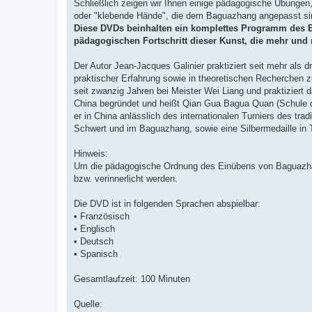
Schließlich zeigen wir Ihnen einige pädagogische Übunge
oder "klebende Hände", die dem Baguazhang angepasst si
Diese DVDs beinhalten ein komplettes Programm des Ba
pädagogischen Fortschritt dieser Kunst, die mehr und m
Der Autor Jean-Jacques Galinier praktiziert seit mehr als 
praktischer Erfahrung sowie in theoretischen Recherchen z
seit zwanzig Jahren bei Meister Wei Liang und praktiziert 
China begründet und heißt Qian Gua Bagua Quan (Schule d
er in China anlässlich des internationalen Turniers des trad
Schwert und im Baguazhang, sowie eine Silbermedaille in T
Hinweis:
Um die pädagogische Ordnung des Einübens von Baguazhan
bzw. verinnerlicht werden.
Die DVD ist in folgenden Sprachen abspielbar:
• Französisch
• Englisch
• Deutsch
• Spanisch
Gesamtlaufzeit: 100 Minuten
Quelle: