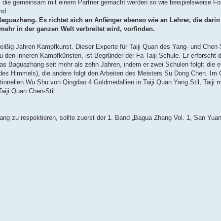
n, die gemeinsam mit einem Partner gemacht werden so wie beispielsweise F
nd.
guazhang. Es richtet sich an Anfänger ebenso wie an Lehrer, die dari
ehr in der ganzen Welt verbreitet wird, vorfinden.
dreißig Jahren Kampfkunst. Dieser Experte für Taiji Quan des Yang- und Chen-
u den inneren Kampfkünsten, ist Begründer der Fa-Taiji-Schule. Er erforscht 
das Baguazhang seit mehr als zehn Jahren, indem er zwei Schulen folgt: die ei
es Himmels), die andere folgt den Arbeiten des Meisters Su Dong Chen. Im
itionellen Wu Shu von Qingdao 4 Goldmedallien in Taiji Quan Yang Stil, Taiji mi
aiji Quan Chen-Stil.
g zu respektieren, sollte zuerst der 1. Band „Bagua Zhang Vol. 1, San Yu