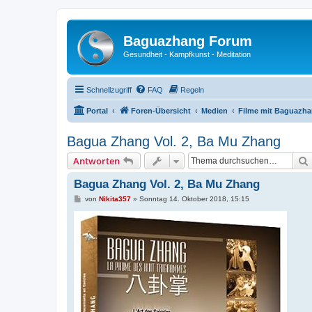
Baguazhang Forum
Gesundheit - Kampfkunst - Meditation
Schnellzugriff
FAQ
Regeln
Portal
Foren-Übersicht
Medien
Filme mit Baguazh
Bagua Zhang Vol. 2, Ba Mu Zhang
Antworten
Bagua Zhang Vol. 2, Ba Mu Zhang
B
von
Nikita357
»
Sonntag 14. Oktober 2018, 15:15
e
i
t
r
a
g