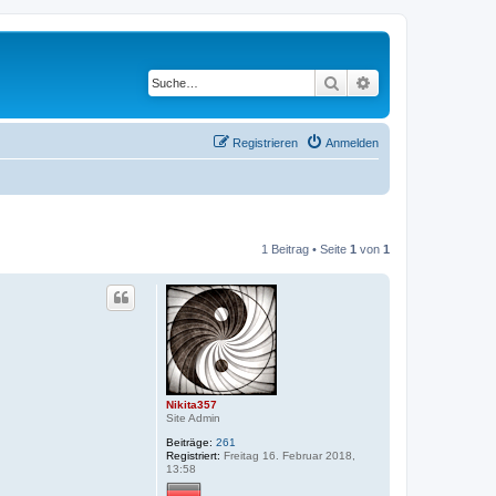
Suche
Erweiterte Suche
Registrieren
Anmelden
1 Beitrag • Seite
1
von
1
Nikita357
Site Admin
Beiträge:
261
Registriert:
Freitag 16. Februar 2018,
13:58