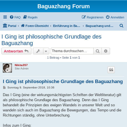
Baguazhang Forum
FAQ
Regeln
Registrieren
Anmelden
S
Portal
Foren-Übersicht
Einführung in Baguazhang
Baguazhang und das I Ging
u
I Ging ist philosophische Grundlage des
c
Baguazhang
h
Suche
Erweiterte
Antworten
e
1 Beitrag • Seite
1
von
1
Nikita357
Site Admin
I Ging ist philosophische Grundlage des Baguazhang
B
Sonntag 9. September 2018, 10:36
e
i
Das I Ging (eine der wirkungsmächtigsten Schriften der Weltliteratur) gilt
t
als philosophische Grundlage des Baguazhang. Denn das I Ging
r
a
behandelt die Prinzipi­en des ewigen Wandels in unserer Welt und so
g
wandeln sich auch im Baguazhang die Bewegungen, das Tempo und die
Richtungen ständig, ohne Unterbrechung.
Infos zum I Ging: