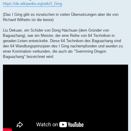
https://de.wikipedia.org/wiki/I_Ging
(Das I Ging gibt es inzwischen in vielen Übersetzungen aber die von
Richard Wilhelm ist die beste)
Liu Dekuan, ein Schüler von Dong Haichuan (dem Gründer von
Baguazhang), war ein Meister, der eine Reihe von 64 Techniken in
geraden Linien entwickelte. Diese 64 Techniken des Baguazhang sind
den 64 Wandlungsprinzipien des I Ging nachempfunden und wurden zu
einer Komination verbunden, die auch als "Swimming Dragon
Baguazhang" bezeichnet wird: