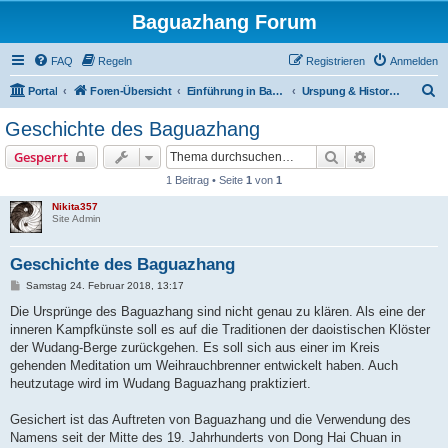
Baguazhang Forum
FAQ
Regeln
Registrieren
Anmelden
S
Portal
Foren-Übersicht
Einführung in Baguazhang
Urspung & Historische Entwicklung
u
Geschichte des Baguazhang
c
Suche
Erweiterte S
Gesperrt
h
1 Beitrag • Seite
1
von
1
e
Nikita357
Site Admin
Geschichte des Baguazhang
B
Samstag 24. Februar 2018, 13:17
e
i
Die Ursprünge des Baguazhang sind nicht genau zu klären. Als eine der
t
inneren Kampfkünste soll es auf die Traditionen der daoistischen Klöster
r
a
der Wudang-Berge zurückgehen. Es soll sich aus einer im Kreis
g
gehenden Meditation um Weihrauchbrenner entwickelt haben. Auch
heutzutage wird im Wudang Baguazhang praktiziert.
Gesichert ist das Auftreten von Baguazhang und die Verwendung des
Namens seit der Mitte des 19. Jahrhunderts von Dong Hai Chuan in