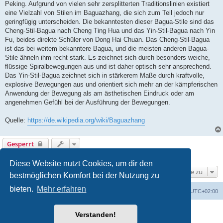
Peking. Aufgrund von vielen sehr zersplitterten Traditionslinien existiert
eine Vielzahl von Stilen im Baguazhang, die sich zum Teil jedoch nur
geringfügig unterscheiden. Die bekanntesten dieser Bagua-Stile sind das
Cheng-Stil-Bagua nach Cheng Ting Hua und das Yin-Stil-Bagua nach Yin
Fu, beides direkte Schüler von Dong Hai Chuan. Das Cheng-Stil-Bagua
ist das bei weitem bekanntere Bagua, und die meisten anderen Bagua-
Stile ähneln ihm recht stark. Es zeichnet sich durch besonders weiche,
flüssige Spiralbewegungen aus und ist daher optisch sehr ansprechend.
Das Yin-Stil-Bagua zeichnet sich in stärkerem Maße durch kraftvolle,
explosive Bewegungen aus und orientiert sich mehr an der kämpferischen
Anwendung der Bewegung als am ästhetischen Eindruck oder am
angenehmen Gefühl bei der Ausführung der Bewegungen.
Quelle:
https://de.wikipedia.org/wiki/Baguazhang
Gesperrt
1 Beitrag • Seite
1
von
1
Diese Website nutzt Cookies, um dir den
Gehe zu
bestmöglichen Komfort bei der Nutzung zu
bieten.
Mehr erfahren
Portal
Foren-Übersicht
Alle Zeiten sind
UTC+02:00
Powered by
phpBB
® Forum Software © phpBB Limited
Verstanden!
Deutsche Übersetzung durch
phpBB.de