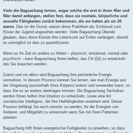
Viele die Baguazhang lernen, sogar solche die erst in ihren 40er und
50er damit anfangen, stellen fest, dass sie mentale, körperliche und
sexuelle Fähigkeiten zurück bekommen, die sie hatten als sie 20
waren.
Das ist der Grund, warum diese Praktiken als Schlüssel zum
Elixier der Jugend angesehen werden. Viele Baguazhang Übende
glauben, dass diese Künste ihre Lebenszeit auf Erden verlängert, obwohl
es unmöglich ist dies zu quantifizieren.
Wenn es Ihr Ziel ist andere zu Heilen – physisch, emotional, mental oder
psychisch – kann Baguazhang Ihnen helfen, das Chi (Qi) zu entwickeln
das Sie brauchen werden.
Zuerst und vor allem wird Baguazhang Ihre persönliche Energie
vermehren. In diesem Prozess können Sie lernen, wie man Energie aus
der Umgebung (ausserhalb Ihres Körpers) lenken und verwenden kann, so
dass Sie es an andere übertragen können. Die Baguazhang Techniken
werden Ihnen helfen Ihre Intuition zu entwickeln, sowie eine Art
somatischer Intelligenz, die Ihre Heilfähigkeiten erweitern wird. Dieser
Prozess befähigt Sie auch sensitiv zu werden, für die Energien von
Anderen, und Mitgefühl zu entwickeln wenn Sie mit Ihren Patienten
arbeiten.
Baguazhang hilft Ihnen energetische Fertigkeiten zu erwerben, so dass