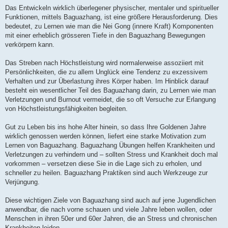
Das Entwickeln wirklich überlegener physischer, mentaler und spiritueller
Funktionen, mittels Baguazhang, ist eine größere Herausforderung. Dies
bedeutet, zu Lernen wie man die Nei Gong (innere Kraft) Komponenten
mit einer erheblich grösseren Tiefe in den Baguazhang Bewegungen
verkörpern kann.
Das Streben nach Höchstleistung wird normalerweise assoziiert mit
Persönlichkeiten, die zu allem Unglück eine Tendenz zu exzessivem
Verhalten und zur Überlastung ihres Körper haben. Im Hinblick darauf
besteht ein wesentlicher Teil des Baguazhang darin, zu Lernen wie man
Verletzungen und Burnout vermeidet, die so oft Versuche zur Erlangung
von Höchstleistungsfähigkeiten begleiten.
Gut zu Leben bis ins hohe Alter hinein, so dass Ihre Goldenen Jahre
wirklich genossen werden können, liefert eine starke Motivation zum
Lernen von Baguazhang. Baguazhang Übungen helfen Krankheiten und
Verletzungen zu verhindern und – sollten Stress und Krankheit doch mal
vorkommen – versetzen diese Sie in die Lage sich zu erholen, und
schneller zu heilen. Baguazhang Praktiken sind auch Werkzeuge zur
Verjüngung.
Diese wichtigen Ziele von Baguazhang sind auch auf jene Jugendlichen
anwendbar, die nach vorne schauen und viele Jahre leben wollen, oder
Menschen in ihren 50er und 60er Jahren, die an Stress und chronischen
Krankheiten leiden.