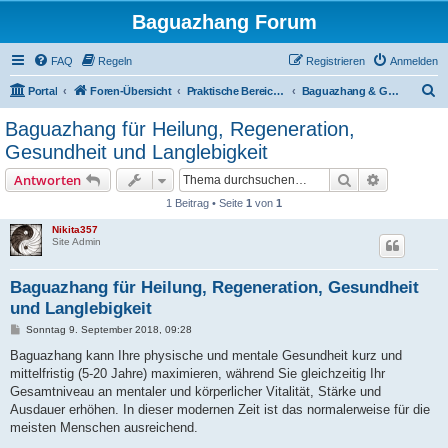
Baguazhang Forum
FAQ
Regeln
Registrieren
Anmelden
S
Portal
Foren-Übersicht
Praktische Bereiche des Baguazhang
Baguazhang & Gesundheit
u
Baguazhang für Heilung, Regeneration,
c
Gesundheit und Langlebigkeit
h
Suche
Erweiterte
Antworten
e
1 Beitrag • Seite
1
von
1
Nikita357
Site Admin
Baguazhang für Heilung, Regeneration, Gesundheit
und Langlebigkeit
B
Sonntag 9. September 2018, 09:28
e
i
Baguazhang kann Ihre physische und mentale Gesundheit kurz und
t
mittelfristig (5-20 Jahre) maximieren, während Sie gleichzeitig Ihr
r
a
Gesamtniveau an mentaler und körperlicher Vitalität, Stärke und
g
Ausdauer erhöhen. In dieser modernen Zeit ist das normalerweise für die
meisten Menschen ausreichend.