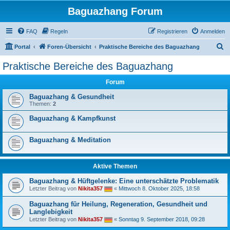
Baguazhang Forum
FAQ
Regeln
Registrieren
Anmelden
S
Portal
Foren-Übersicht
Praktische Bereiche des Baguazhang
u
Praktische Bereiche des Baguazhang
c
Forum
h
e
Baguazhang & Gesundheit
Themen:
2
Baguazhang & Kampfkunst
Baguazhang & Meditation
Aktive Themen
Baguazhang & Hüftgelenke: Eine unterschätzte Problematik
Letzter Beitrag von
Nikita357
«
Mittwoch 8. Oktober 2025, 18:58
Baguazhang für Heilung, Regeneration, Gesundheit und
Langlebigkeit
Letzter Beitrag von
Nikita357
«
Sonntag 9. September 2018, 09:28