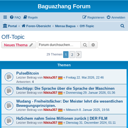
Baguazhang Forum
FAQ
Regeln
Registrieren
Anmelden
S
Portal
Foren-Übersicht
Mensa Bagua
Off-Topic
u
Off-Topic
c
Suche
Erweiterte Suche
Neues Thema
h
e
1
2
Nächste
29 Themen
Themen
PulseBitcoin
Letzter Beitrag von
Nikita357
«
Freitag 22. Mai 2026, 22:46
Antworten:
4
Buchtipp: Die Sprache über die Sprache der Maschinen
Letzter Beitrag von
Nikita357
«
Donnerstag 29. Januar 2026, 01:36
Wudang - Freiheitsfächer: Der Meister lehrt die wesentlichen
Bewegungsprinzipien.
Letzter Beitrag von
Nikita357
«
Mittwoch 8. Januar 2025, 19:56
HaSchem nahm Seine Millionen zurück | DER FILM
Letzter Beitrag von
Nikita357
«
Dienstag 31. Dezember 2024, 01:11