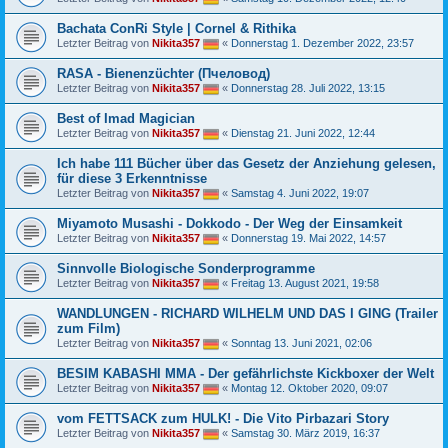
Bachata ConRi Style | Cornel & Rithika
Letzter Beitrag von
Nikita357
«
Donnerstag 1. Dezember 2022, 23:57
RASA - Bienenzüchter (Пчеловод)
Letzter Beitrag von
Nikita357
«
Donnerstag 28. Juli 2022, 13:15
Best of Imad Magician
Letzter Beitrag von
Nikita357
«
Dienstag 21. Juni 2022, 12:44
Ich habe 111 Bücher über das Gesetz der Anziehung gelesen,
für diese 3 Erkenntnisse
Letzter Beitrag von
Nikita357
«
Samstag 4. Juni 2022, 19:07
Miyamoto Musashi - Dokkodo - Der Weg der Einsamkeit
Letzter Beitrag von
Nikita357
«
Donnerstag 19. Mai 2022, 14:57
Sinnvolle Biologische Sonderprogramme
Letzter Beitrag von
Nikita357
«
Freitag 13. August 2021, 19:58
WANDLUNGEN - RICHARD WILHELM UND DAS I GING (Trailer
zum Film)
Letzter Beitrag von
Nikita357
«
Sonntag 13. Juni 2021, 02:06
BESIM KABASHI MMA - Der gefährlichste Kickboxer der Welt
Letzter Beitrag von
Nikita357
«
Montag 12. Oktober 2020, 09:07
vom FETTSACK zum HULK! - Die Vito Pirbazari Story
Letzter Beitrag von
Nikita357
«
Samstag 30. März 2019, 16:37