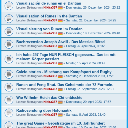
Visualización de runas en el Dantian
Letzter Beitrag von
Nikita357
«
Donnerstag 26. Dezember 2024, 23:22
Visualization of Runes in the Dantian
Letzter Beitrag von
Nikita357
«
Samstag 21. Dezember 2024, 14:25
Visualisierung von Runen im Dantian
Letzter Beitrag von
Nikita357
«
Donnerstag 19. Dezember 2024, 09:48
Buchrezension Joseph Atwill - Das Messias Rätsel
Letzter Beitrag von
Nikita357
«
Freitag 26. April 2024, 03:32
Ich habe 257 Tage NUR FLEISCH gegessen... Das ist mit
meinem Körper passiert
Letzter Beitrag von
Nikita357
«
Montag 15. April 2024, 00:47
Calcio storico - Mischung aus Kampfsport und Rugby
Letzter Beitrag von
Nikita357
«
Samstag 2. Dezember 2023, 17:23
Runen und Feng Shui. Das Geheimnis der 72 Formeln.
Letzter Beitrag von
Nikita357
«
Freitag 22. September 2023, 12:21
Wie Wilhelm Reich das Chi entdeckte
Letzter Beitrag von
Nikita357
«
Donnerstag 20. April 2023, 17:57
Radiosendung über Holonautik
Letzter Beitrag von
Nikita357
«
Samstag 8. April 2023, 23:40
The great Game - Geostrategie im 19. Jahrhundert
Letzter Beitrag von
Nikita357
«
Samstag 10. Dezember 2022, 12:40