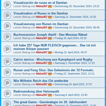
Visualización de runas en el Dantian
Letzter Beitrag von
Nikita357
«
Donnerstag 26. Dezember 2024, 23:22
Visualization of Runes in the Dantian
Letzter Beitrag von
Nikita357
«
Samstag 21. Dezember 2024, 14:25
Visualisierung von Runen im Dantian
Letzter Beitrag von
Nikita357
«
Donnerstag 19. Dezember 2024, 09:48
Buchrezension Joseph Atwill - Das Messias Rätsel
Letzter Beitrag von
Nikita357
«
Freitag 26. April 2024, 03:32
Ich habe 257 Tage NUR FLEISCH gegessen... Das ist mit
meinem Körper passiert
Letzter Beitrag von
Nikita357
«
Montag 15. April 2024, 00:47
Calcio storico - Mischung aus Kampfsport und Rugby
Letzter Beitrag von
Nikita357
«
Samstag 2. Dezember 2023, 17:23
Runen und Feng Shui. Das Geheimnis der 72 Formeln.
Letzter Beitrag von
Nikita357
«
Freitag 22. September 2023, 12:21
Wie Wilhelm Reich das Chi entdeckte
Letzter Beitrag von
Nikita357
«
Donnerstag 20. April 2023, 17:57
Radiosendung über Holonautik
Letzter Beitrag von
Nikita357
«
Samstag 8. April 2023, 23:40
The great Game - Geostrategie im 19. Jahrhundert
Letzter Beitrag von
Nikita357
«
Samstag 10. Dezember 2022, 12:40