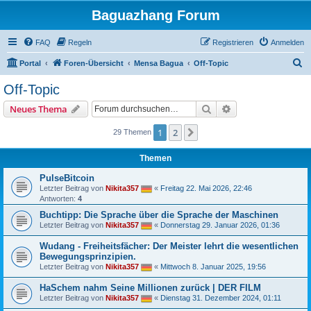
Baguazhang Forum
FAQ
Regeln
Registrieren
Anmelden
S
Portal
Foren-Übersicht
Mensa Bagua
Off-Topic
u
Off-Topic
c
Suche
Erweiterte Suche
Neues Thema
h
e
1
2
Nächste
29 Themen
Themen
PulseBitcoin
Letzter Beitrag von
Nikita357
«
Freitag 22. Mai 2026, 22:46
Antworten:
4
Buchtipp: Die Sprache über die Sprache der Maschinen
Letzter Beitrag von
Nikita357
«
Donnerstag 29. Januar 2026, 01:36
Wudang - Freiheitsfächer: Der Meister lehrt die wesentlichen
Bewegungsprinzipien.
Letzter Beitrag von
Nikita357
«
Mittwoch 8. Januar 2025, 19:56
HaSchem nahm Seine Millionen zurück | DER FILM
Letzter Beitrag von
Nikita357
«
Dienstag 31. Dezember 2024, 01:11