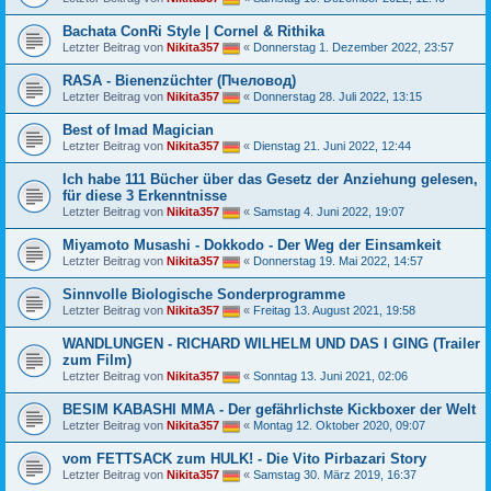
Bachata ConRi Style | Cornel & Rithika
Letzter Beitrag von
Nikita357
«
Donnerstag 1. Dezember 2022, 23:57
RASA - Bienenzüchter (Пчеловод)
Letzter Beitrag von
Nikita357
«
Donnerstag 28. Juli 2022, 13:15
Best of Imad Magician
Letzter Beitrag von
Nikita357
«
Dienstag 21. Juni 2022, 12:44
Ich habe 111 Bücher über das Gesetz der Anziehung gelesen,
für diese 3 Erkenntnisse
Letzter Beitrag von
Nikita357
«
Samstag 4. Juni 2022, 19:07
Miyamoto Musashi - Dokkodo - Der Weg der Einsamkeit
Letzter Beitrag von
Nikita357
«
Donnerstag 19. Mai 2022, 14:57
Sinnvolle Biologische Sonderprogramme
Letzter Beitrag von
Nikita357
«
Freitag 13. August 2021, 19:58
WANDLUNGEN - RICHARD WILHELM UND DAS I GING (Trailer
zum Film)
Letzter Beitrag von
Nikita357
«
Sonntag 13. Juni 2021, 02:06
BESIM KABASHI MMA - Der gefährlichste Kickboxer der Welt
Letzter Beitrag von
Nikita357
«
Montag 12. Oktober 2020, 09:07
vom FETTSACK zum HULK! - Die Vito Pirbazari Story
Letzter Beitrag von
Nikita357
«
Samstag 30. März 2019, 16:37