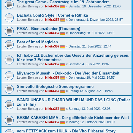
The great Game - Geostrategie im 19. Jahrhundert
Letzter Beitrag von
Nikita357
«
Samstag 10. Dezember 2022, 12:40
Bachata ConRi Style | Cornel & Rithika
Letzter Beitrag von
Nikita357
«
Donnerstag 1. Dezember 2022, 23:57
RASA - Bienenzüchter (Пчеловод)
Letzter Beitrag von
Nikita357
«
Donnerstag 28. Juli 2022, 13:15
Best of Imad Magician
Letzter Beitrag von
Nikita357
«
Dienstag 21. Juni 2022, 12:44
Ich habe 111 Bücher über das Gesetz der Anziehung gelesen,
für diese 3 Erkenntnisse
Letzter Beitrag von
Nikita357
«
Samstag 4. Juni 2022, 19:07
Miyamoto Musashi - Dokkodo - Der Weg der Einsamkeit
Letzter Beitrag von
Nikita357
«
Donnerstag 19. Mai 2022, 14:57
Sinnvolle Biologische Sonderprogramme
Letzter Beitrag von
Nikita357
«
Freitag 13. August 2021, 19:58
WANDLUNGEN - RICHARD WILHELM UND DAS I GING (Trailer
zum Film)
Letzter Beitrag von
Nikita357
«
Sonntag 13. Juni 2021, 02:06
BESIM KABASHI MMA - Der gefährlichste Kickboxer der Welt
Letzter Beitrag von
Nikita357
«
Montag 12. Oktober 2020, 09:07
vom FETTSACK zum HULK! - Die Vito Pirbazari Story