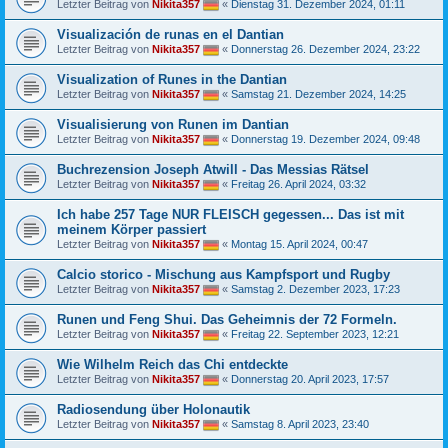
Letzter Beitrag von
Nikita357
«
Dienstag 31. Dezember 2024, 01:11
Visualización de runas en el Dantian
Letzter Beitrag von
Nikita357
«
Donnerstag 26. Dezember 2024, 23:22
Visualization of Runes in the Dantian
Letzter Beitrag von
Nikita357
«
Samstag 21. Dezember 2024, 14:25
Visualisierung von Runen im Dantian
Letzter Beitrag von
Nikita357
«
Donnerstag 19. Dezember 2024, 09:48
Buchrezension Joseph Atwill - Das Messias Rätsel
Letzter Beitrag von
Nikita357
«
Freitag 26. April 2024, 03:32
Ich habe 257 Tage NUR FLEISCH gegessen... Das ist mit
meinem Körper passiert
Letzter Beitrag von
Nikita357
«
Montag 15. April 2024, 00:47
Calcio storico - Mischung aus Kampfsport und Rugby
Letzter Beitrag von
Nikita357
«
Samstag 2. Dezember 2023, 17:23
Runen und Feng Shui. Das Geheimnis der 72 Formeln.
Letzter Beitrag von
Nikita357
«
Freitag 22. September 2023, 12:21
Wie Wilhelm Reich das Chi entdeckte
Letzter Beitrag von
Nikita357
«
Donnerstag 20. April 2023, 17:57
Radiosendung über Holonautik
Letzter Beitrag von
Nikita357
«
Samstag 8. April 2023, 23:40