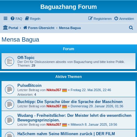
Baguazhang Forum
FAQ
Regeln
Registrieren
Anmelden
S
Portal
Foren-Übersicht
Mensa Bagua
u
Mensa Bagua
c
Forum
h
e
Off-Topic
Der Ort für Diskussionen abseits von Baguazhang und bitte keine Politik.
Themen:
29
Aktive Themen
PulseBitcoin
Letzter Beitrag von
Nikita357
«
Freitag 22. Mai 2026, 22:46
Antworten:
4
Buchtipp: Die Sprache über die Sprache der Maschinen
Letzter Beitrag von
Nikita357
«
Donnerstag 29. Januar 2026, 01:36
Wudang - Freiheitsfächer: Der Meister lehrt die wesentlichen
Bewegungsprinzipien.
Letzter Beitrag von
Nikita357
«
Mittwoch 8. Januar 2025, 19:56
HaSchem nahm Seine Millionen zurück | DER FILM