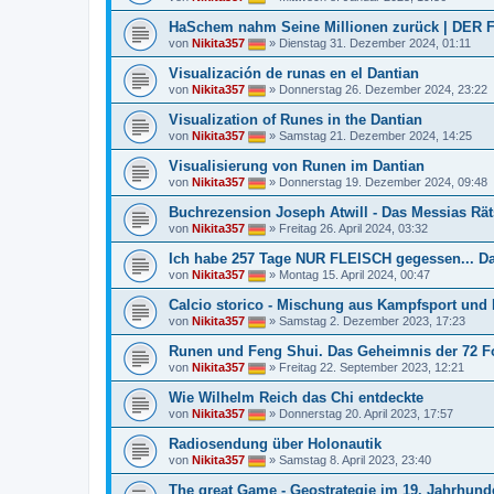
HaSchem nahm Seine Millionen zurück | DER 
von
Nikita357
»
Dienstag 31. Dezember 2024, 01:11
Visualización de runas en el Dantian
von
Nikita357
»
Donnerstag 26. Dezember 2024, 23:22
Visualization of Runes in the Dantian
von
Nikita357
»
Samstag 21. Dezember 2024, 14:25
Visualisierung von Runen im Dantian
von
Nikita357
»
Donnerstag 19. Dezember 2024, 09:48
Buchrezension Joseph Atwill - Das Messias Rät
von
Nikita357
»
Freitag 26. April 2024, 03:32
Ich habe 257 Tage NUR FLEISCH gegessen... Da
von
Nikita357
»
Montag 15. April 2024, 00:47
Calcio storico - Mischung aus Kampfsport und
von
Nikita357
»
Samstag 2. Dezember 2023, 17:23
Runen und Feng Shui. Das Geheimnis der 72 F
von
Nikita357
»
Freitag 22. September 2023, 12:21
Wie Wilhelm Reich das Chi entdeckte
von
Nikita357
»
Donnerstag 20. April 2023, 17:57
Radiosendung über Holonautik
von
Nikita357
»
Samstag 8. April 2023, 23:40
The great Game - Geostrategie im 19. Jahrhund