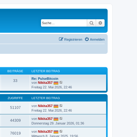
Suche
Erweiterte Suche
Registrieren
Anmelden
BEITRÄGE
LETZTER BEITRAG
Re: PulseBitcoin
33
N
von
Nikita357
e
Freitag 22. Mai 2026, 22:46
u
e
s
ZUGRIFFE
LETZTER BEITRAG
t
e
von
Nikita357
51107
r
Freitag 22. Mai 2026, 22:46
B
e
von
Nikita357
i
44309
t
Donnerstag 29. Januar 2026, 01:36
r
a
von
Nikita357
76019
g
Mittwoch 8. Januar 2025, 19:56