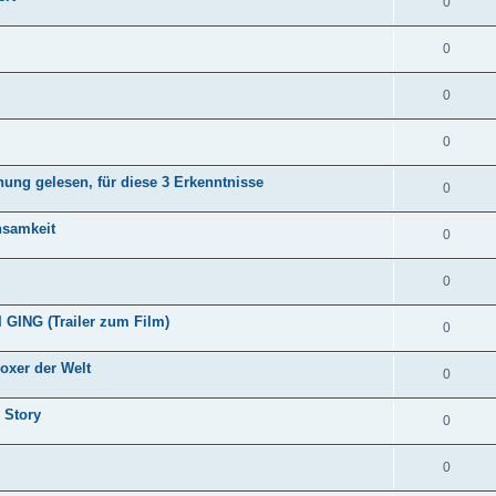
0
0
0
0
hung gelesen, für diese 3 Erkenntnisse
0
nsamkeit
0
0
ING (Trailer zum Film)
0
oxer der Welt
0
 Story
0
0