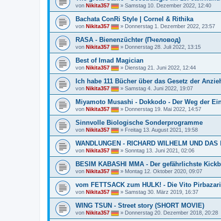
von
Nikita357
»
Samstag 10. Dezember 2022, 12:40
Bachata ConRi Style | Cornel & Rithika
von
Nikita357
»
Donnerstag 1. Dezember 2022, 23:57
RASA - Bienenzüchter (Пчеловод)
von
Nikita357
»
Donnerstag 28. Juli 2022, 13:15
Best of Imad Magician
von
Nikita357
»
Dienstag 21. Juni 2022, 12:44
Ich habe 111 Bücher über das Gesetz der Anzie
von
Nikita357
»
Samstag 4. Juni 2022, 19:07
Miyamoto Musashi - Dokkodo - Der Weg der Ei
von
Nikita357
»
Donnerstag 19. Mai 2022, 14:57
Sinnvolle Biologische Sonderprogramme
von
Nikita357
»
Freitag 13. August 2021, 19:58
WANDLUNGEN - RICHARD WILHELM UND DAS I G
von
Nikita357
»
Sonntag 13. Juni 2021, 02:06
BESIM KABASHI MMA - Der gefährlichste Kickb
von
Nikita357
»
Montag 12. Oktober 2020, 09:07
vom FETTSACK zum HULK! - Die Vito Pirbazari
von
Nikita357
»
Samstag 30. März 2019, 16:37
WING TSUN - Street story (SHORT MOVIE)
von
Nikita357
»
Donnerstag 20. Dezember 2018, 20:28