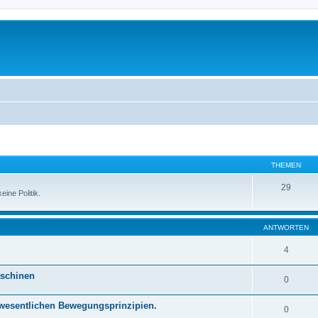
THEMEN
29
ine Politik.
ANTWORTEN
4
aschinen
0
e wesentlichen Bewegungsprinzipien.
0