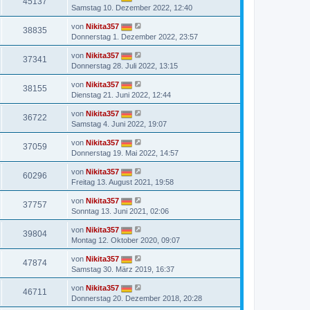
45137
Samstag 10. Dezember 2022, 12:40
von
Nikita357
38835
Donnerstag 1. Dezember 2022, 23:57
von
Nikita357
37341
Donnerstag 28. Juli 2022, 13:15
von
Nikita357
38155
Dienstag 21. Juni 2022, 12:44
von
Nikita357
36722
Samstag 4. Juni 2022, 19:07
von
Nikita357
37059
Donnerstag 19. Mai 2022, 14:57
von
Nikita357
60296
Freitag 13. August 2021, 19:58
von
Nikita357
37757
Sonntag 13. Juni 2021, 02:06
von
Nikita357
39804
Montag 12. Oktober 2020, 09:07
von
Nikita357
47874
Samstag 30. März 2019, 16:37
von
Nikita357
46711
Donnerstag 20. Dezember 2018, 20:28