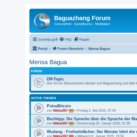
Baguazhang Forum
Gesundheit - Kampfkunst - Meditation
Schnellzugriff
FAQ
Regeln
Portal
Foren-Übersicht
Mensa Bagua
Mensa Bagua
FORUM
Off-Topic
Der Ort für Diskussionen abseits von Baguazhang und bitte ke
AKTIVE THEMEN
PulseBitcoin
von
Nikita357
»
Freitag 2. Mai 2025, 07:59
Buchtipp: Die Sprache über die Sprache der M
von
Nikita357
»
Donnerstag 29. Januar 2026, 01:36
Wudang - Freiheitsfächer: Der Meister lehrt di
von
Nikita357
»
Mittwoch 8. Januar 2025, 19:56