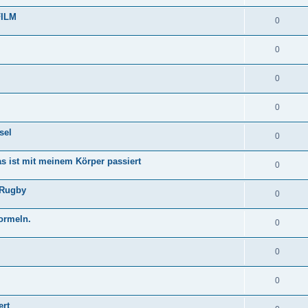
FILM
0
0
0
0
sel
0
s ist mit meinem Körper passiert
0
 Rugby
0
ormeln.
0
0
0
ert