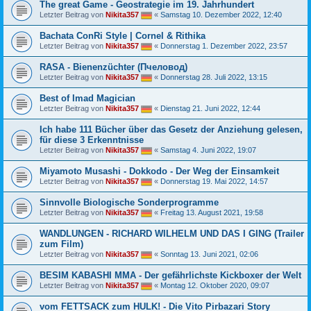
The great Game - Geostrategie im 19. Jahrhundert
Letzter Beitrag von
Nikita357
«
Samstag 10. Dezember 2022, 12:40
Bachata ConRi Style | Cornel & Rithika
Letzter Beitrag von
Nikita357
«
Donnerstag 1. Dezember 2022, 23:57
RASA - Bienenzüchter (Пчеловод)
Letzter Beitrag von
Nikita357
«
Donnerstag 28. Juli 2022, 13:15
Best of Imad Magician
Letzter Beitrag von
Nikita357
«
Dienstag 21. Juni 2022, 12:44
Ich habe 111 Bücher über das Gesetz der Anziehung gelesen,
für diese 3 Erkenntnisse
Letzter Beitrag von
Nikita357
«
Samstag 4. Juni 2022, 19:07
Miyamoto Musashi - Dokkodo - Der Weg der Einsamkeit
Letzter Beitrag von
Nikita357
«
Donnerstag 19. Mai 2022, 14:57
Sinnvolle Biologische Sonderprogramme
Letzter Beitrag von
Nikita357
«
Freitag 13. August 2021, 19:58
WANDLUNGEN - RICHARD WILHELM UND DAS I GING (Trailer
zum Film)
Letzter Beitrag von
Nikita357
«
Sonntag 13. Juni 2021, 02:06
BESIM KABASHI MMA - Der gefährlichste Kickboxer der Welt
Letzter Beitrag von
Nikita357
«
Montag 12. Oktober 2020, 09:07
vom FETTSACK zum HULK! - Die Vito Pirbazari Story