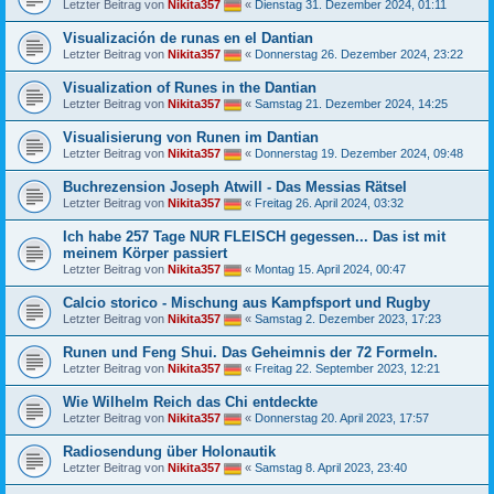
Letzter Beitrag von
Nikita357
«
Dienstag 31. Dezember 2024, 01:11
Visualización de runas en el Dantian
Letzter Beitrag von
Nikita357
«
Donnerstag 26. Dezember 2024, 23:22
Visualization of Runes in the Dantian
Letzter Beitrag von
Nikita357
«
Samstag 21. Dezember 2024, 14:25
Visualisierung von Runen im Dantian
Letzter Beitrag von
Nikita357
«
Donnerstag 19. Dezember 2024, 09:48
Buchrezension Joseph Atwill - Das Messias Rätsel
Letzter Beitrag von
Nikita357
«
Freitag 26. April 2024, 03:32
Ich habe 257 Tage NUR FLEISCH gegessen... Das ist mit
meinem Körper passiert
Letzter Beitrag von
Nikita357
«
Montag 15. April 2024, 00:47
Calcio storico - Mischung aus Kampfsport und Rugby
Letzter Beitrag von
Nikita357
«
Samstag 2. Dezember 2023, 17:23
Runen und Feng Shui. Das Geheimnis der 72 Formeln.
Letzter Beitrag von
Nikita357
«
Freitag 22. September 2023, 12:21
Wie Wilhelm Reich das Chi entdeckte
Letzter Beitrag von
Nikita357
«
Donnerstag 20. April 2023, 17:57
Radiosendung über Holonautik
Letzter Beitrag von
Nikita357
«
Samstag 8. April 2023, 23:40