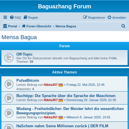
Baguazhang Forum
FAQ
Regeln
Registrieren
Anmelden
S
Portal
Foren-Übersicht
Mensa Bagua
u
Mensa Bagua
c
Forum
h
e
Off-Topic
Der Ort für Diskussionen abseits von Baguazhang und bitte keine Politik.
Themen:
29
Aktive Themen
PulseBitcoin
Letzter Beitrag von
Nikita357
«
Freitag 22. Mai 2026, 22:46
Antworten:
4
Buchtipp: Die Sprache über die Sprache der Maschinen
Letzter Beitrag von
Nikita357
«
Donnerstag 29. Januar 2026, 01:36
Wudang - Freiheitsfächer: Der Meister lehrt die wesentlichen
Bewegungsprinzipien.
Letzter Beitrag von
Nikita357
«
Mittwoch 8. Januar 2025, 19:56
HaSchem nahm Seine Millionen zurück | DER FILM