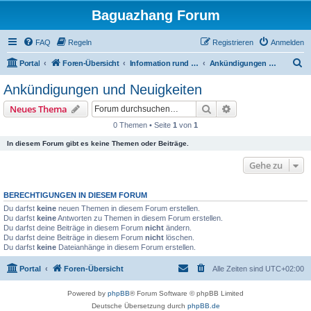
Baguazhang Forum
FAQ
Regeln
Registrieren
Anmelden
S
Portal
Foren-Übersicht
Information rund ums Forum
Ankündigungen und Neuigkeiten
u
Ankündigungen und Neuigkeiten
c
Suche
Erweiterte Suche
Neues Thema
h
0 Themen • Seite
1
von
1
e
In diesem Forum gibt es keine Themen oder Beiträge.
Gehe zu
BERECHTIGUNGEN IN DIESEM FORUM
Du darfst
keine
neuen Themen in diesem Forum erstellen.
Du darfst
keine
Antworten zu Themen in diesem Forum erstellen.
Du darfst deine Beiträge in diesem Forum
nicht
ändern.
Du darfst deine Beiträge in diesem Forum
nicht
löschen.
Du darfst
keine
Dateianhänge in diesem Forum erstellen.
Portal
Foren-Übersicht
Alle Zeiten sind
UTC+02:00
Powered by
phpBB
® Forum Software © phpBB Limited
Deutsche Übersetzung durch
phpBB.de