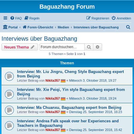
Baguazhang Forum
FAQ
Regeln
Registrieren
Anmelden
S
Portal
Foren-Übersicht
Medien
Interviews über Baguazhang
u
Interviews über Baguazhang
c
Suche
Erweiterte Suche
Neues Thema
h
5 Themen • Seite
1
von
1
e
Themen
Interview: Mr. Liu Jingru, Cheng Style Baguazhang expert
from Beijing
Letzter Beitrag von
Nikita357
«
Mittwoch 3. Oktober 2018, 19:27
Interview: Mr. Xie Peiqi, Yin style Baguazhang expert from
Beijing
Letzter Beitrag von
Nikita357
«
Mittwoch 3. Oktober 2018, 19:24
Interview: Ma Chuanxu, Baguazhang expert from Beijing
Letzter Beitrag von
Nikita357
«
Dienstag 25. September 2018, 16:23
Interview: Andrea Falk speak over her Experiences and
Teachers in Baguazhang
Letzter Beitrag von
Nikita357
«
Dienstag 25. September 2018, 15:42