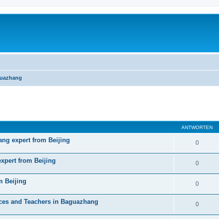
guazhang
eiterte Suche
ANTWORTEN
ang expert from Beijing
0
expert from Beijing
0
m Beijing
0
nces and Teachers in Baguazhang
0