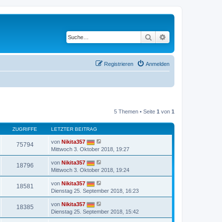
Suche
Erweiterte Suche
Registrieren
Anmelden
5 Themen • Seite
1
von
1
ZUGRIFFE
LETZTER BEITRAG
von
Nikita357
75794
Mittwoch 3. Oktober 2018, 19:27
von
Nikita357
18796
Mittwoch 3. Oktober 2018, 19:24
von
Nikita357
18581
Dienstag 25. September 2018, 16:23
von
Nikita357
18385
Dienstag 25. September 2018, 15:42