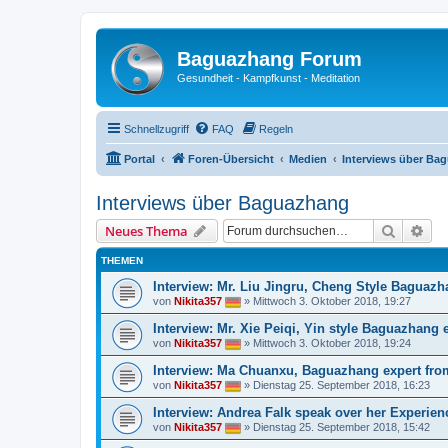
Baguazhang Forum
Gesundheit - Kampfkunst - Meditation
Schnellzugriff
FAQ
Regeln
Portal
Foren-Übersicht
Medien
Interviews über Ba
Interviews über Baguazhang
Suche
Erw
Neues Thema
THEMEN
Interview: Mr. Liu Jingru, Cheng Style Baguazh
von
Nikita357
»
Mittwoch 3. Oktober 2018, 19:27
Interview: Mr. Xie Peiqi, Yin style Baguazhang 
von
Nikita357
»
Mittwoch 3. Oktober 2018, 19:24
Interview: Ma Chuanxu, Baguazhang expert fro
von
Nikita357
»
Dienstag 25. September 2018, 16:23
Interview: Andrea Falk speak over her Experie
von
Nikita357
»
Dienstag 25. September 2018, 15:42