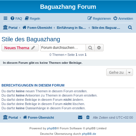
Baguazhang Forum
FAQ
Regeln
Registrieren
Anmelden
S
Portal
Foren-Übersicht
Einführung in Baguazhang
Stile des Baguazhang
u
Stile des Baguazhang
c
Suche
Erweiterte Suche
Neues Thema
h
0 Themen • Seite
1
von
1
e
In diesem Forum gibt es keine Themen oder Beiträge.
Gehe zu
BERECHTIGUNGEN IN DIESEM FORUM
Du darfst
keine
neuen Themen in diesem Forum erstellen.
Du darfst
keine
Antworten zu Themen in diesem Forum erstellen.
Du darfst deine Beiträge in diesem Forum
nicht
ändern.
Du darfst deine Beiträge in diesem Forum
nicht
löschen.
Du darfst
keine
Dateianhänge in diesem Forum erstellen.
Portal
Foren-Übersicht
Alle Zeiten sind
UTC+02:00
Powered by
phpBB
® Forum Software © phpBB Limited
Deutsche Übersetzung durch
phpBB.de