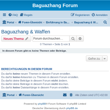
Baguazhang Forum
FAQ
Regeln
Registrieren
Anmelden
S
Portal
Foren-Übersicht
Einführung in Baguazhang
Baguazhang & Waffen
u
Baguazhang & Waffen
c
Suche
Erweiterte Suche
Neues Thema
h
0 Themen • Seite
1
von
1
e
In diesem Forum gibt es keine Themen oder Beiträge.
Gehe zu
BERECHTIGUNGEN IN DIESEM FORUM
Du darfst
keine
neuen Themen in diesem Forum erstellen.
Du darfst
keine
Antworten zu Themen in diesem Forum erstellen.
Du darfst deine Beiträge in diesem Forum
nicht
ändern.
Du darfst deine Beiträge in diesem Forum
nicht
löschen.
Du darfst
keine
Dateianhänge in diesem Forum erstellen.
Portal
Foren-Übersicht
Alle Zeiten sind
UTC+02:00
Powered by
phpBB
® Forum Software © phpBB Limited
Deutsche Übersetzung durch
phpBB.de