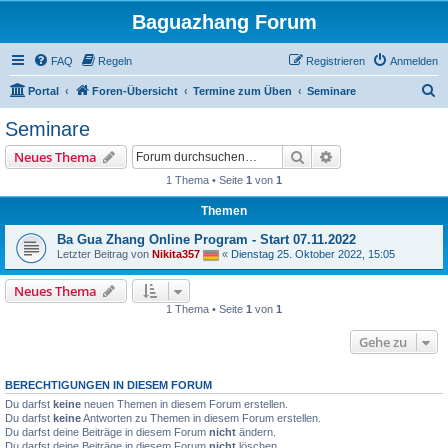
Baguazhang Forum
FAQ
Regeln
Registrieren
Anmelden
S
Portal
Foren-Übersicht
Termine zum Üben
Seminare
u
Seminare
c
Suche
Erweiterte Suche
Neues Thema
h
1 Thema • Seite
1
von
1
e
Themen
Ba Gua Zhang Online Program - Start 07.11.2022
Letzter Beitrag von
Nikita357
«
Dienstag 25. Oktober 2022, 15:05
Neues Thema
1 Thema • Seite
1
von
1
Gehe zu
BERECHTIGUNGEN IN DIESEM FORUM
Du darfst
keine
neuen Themen in diesem Forum erstellen.
Du darfst
keine
Antworten zu Themen in diesem Forum erstellen.
Du darfst deine Beiträge in diesem Forum
nicht
ändern.
Du darfst deine Beiträge in diesem Forum
nicht
löschen.