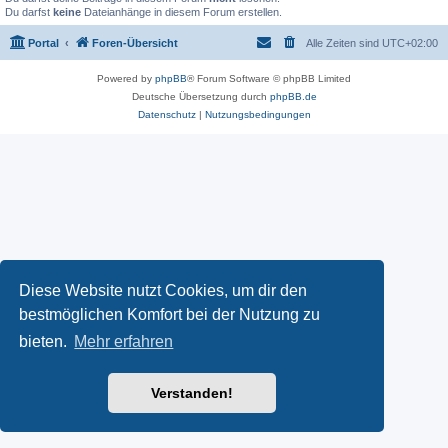
Du darfst
keine
Dateianhänge in diesem Forum erstellen.
Portal
Foren-Übersicht
Alle Zeiten sind
UTC+02:00
Powered by
phpBB
® Forum Software © phpBB Limited
Deutsche Übersetzung durch
phpBB.de
Datenschutz
|
Nutzungsbedingungen
Diese Website nutzt Cookies, um dir den
bestmöglichen Komfort bei der Nutzung zu
bieten.
Mehr erfahren
Verstanden!