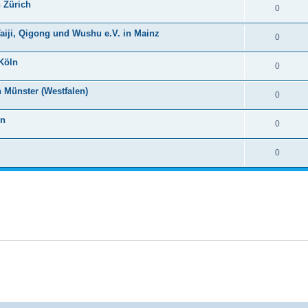
 Zürich
0
aiji, Qigong und Wushu e.V. in Mainz
0
Köln
0
 Münster (Westfalen)
0
en
0
0