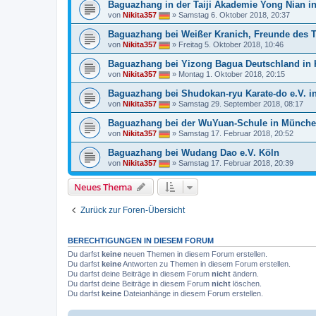
Baguazhang in der Taiji Akademie Yong Nian in
von
Nikita357
»
Samstag 6. Oktober 2018, 20:37
Baguazhang bei Weißer Kranich, Freunde des T
von
Nikita357
»
Freitag 5. Oktober 2018, 10:46
Baguazhang bei Yizong Bagua Deutschland in 
von
Nikita357
»
Montag 1. Oktober 2018, 20:15
Baguazhang bei Shudokan-ryu Karate-do e.V. in
von
Nikita357
»
Samstag 29. September 2018, 08:17
Baguazhang bei der WuYuan-Schule in Münch
von
Nikita357
»
Samstag 17. Februar 2018, 20:52
Baguazhang bei Wudang Dao e.V. Köln
von
Nikita357
»
Samstag 17. Februar 2018, 20:39
Neues Thema
Zurück zur Foren-Übersicht
BERECHTIGUNGEN IN DIESEM FORUM
Du darfst
keine
neuen Themen in diesem Forum erstellen.
Du darfst
keine
Antworten zu Themen in diesem Forum erstellen.
Du darfst deine Beiträge in diesem Forum
nicht
ändern.
Du darfst deine Beiträge in diesem Forum
nicht
löschen.
Du darfst
keine
Dateianhänge in diesem Forum erstellen.