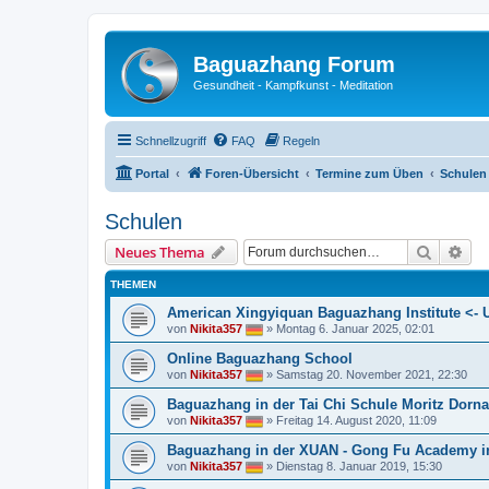
Baguazhang Forum
Gesundheit - Kampfkunst - Meditation
Schnellzugriff
FAQ
Regeln
Portal
Foren-Übersicht
Termine zum Üben
Schulen
Schulen
Suche
Erw
Neues Thema
THEMEN
American Xingyiquan Baguazhang Institute <-
von
Nikita357
»
Montag 6. Januar 2025, 02:01
Online Baguazhang School
von
Nikita357
»
Samstag 20. November 2021, 22:30
Baguazhang in der Tai Chi Schule Moritz Dorna
von
Nikita357
»
Freitag 14. August 2020, 11:09
Baguazhang in der XUAN - Gong Fu Academy in
von
Nikita357
»
Dienstag 8. Januar 2019, 15:30