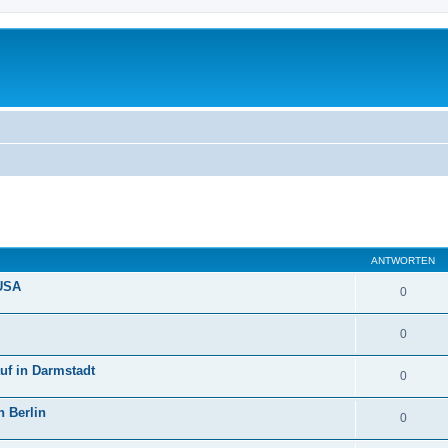
eiterte Suche
ANTWORTEN
 USA
0
0
uf in Darmstadt
0
 Berlin
0