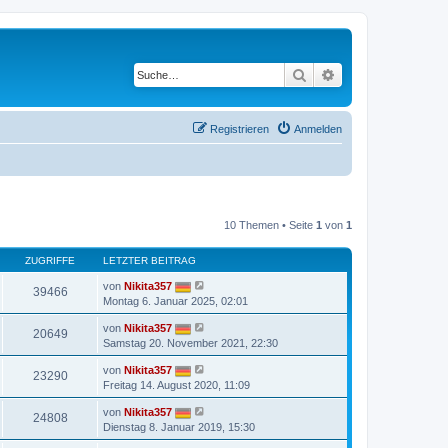
Suche
Erweiterte Suche
Registrieren
Anmelden
10 Themen • Seite
1
von
1
ZUGRIFFE
LETZTER BEITRAG
von
Nikita357
39466
Montag 6. Januar 2025, 02:01
von
Nikita357
20649
Samstag 20. November 2021, 22:30
von
Nikita357
23290
Freitag 14. August 2020, 11:09
von
Nikita357
24808
Dienstag 8. Januar 2019, 15:30