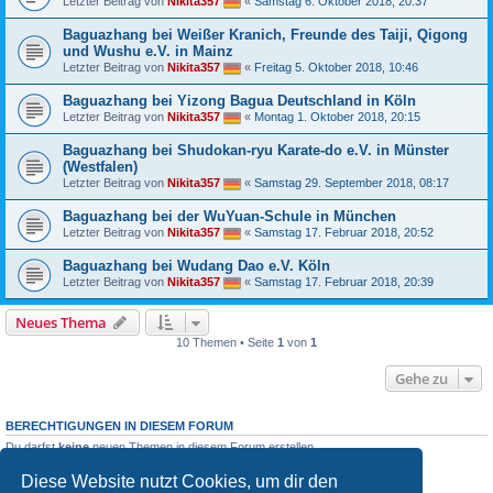
Letzter Beitrag von
Nikita357
«
Samstag 6. Oktober 2018, 20:37
Baguazhang bei Weißer Kranich, Freunde des Taiji, Qigong
und Wushu e.V. in Mainz
Letzter Beitrag von
Nikita357
«
Freitag 5. Oktober 2018, 10:46
Baguazhang bei Yizong Bagua Deutschland in Köln
Letzter Beitrag von
Nikita357
«
Montag 1. Oktober 2018, 20:15
Baguazhang bei Shudokan-ryu Karate-do e.V. in Münster
(Westfalen)
Letzter Beitrag von
Nikita357
«
Samstag 29. September 2018, 08:17
Baguazhang bei der WuYuan-Schule in München
Letzter Beitrag von
Nikita357
«
Samstag 17. Februar 2018, 20:52
Baguazhang bei Wudang Dao e.V. Köln
Letzter Beitrag von
Nikita357
«
Samstag 17. Februar 2018, 20:39
Neues Thema
10 Themen • Seite
1
von
1
Gehe zu
BERECHTIGUNGEN IN DIESEM FORUM
Du darfst
keine
neuen Themen in diesem Forum erstellen.
Du darfst
keine
Antworten zu Themen in diesem Forum erstellen.
Du darfst deine Beiträge in diesem Forum
nicht
ändern.
Diese Website nutzt Cookies, um dir den