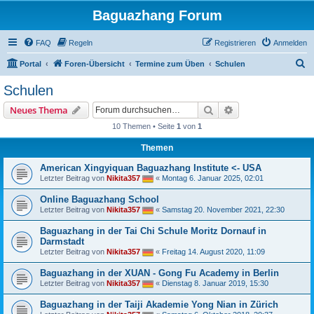
Baguazhang Forum
FAQ
Regeln
Registrieren
Anmelden
S
Portal
Foren-Übersicht
Termine zum Üben
Schulen
u
Schulen
c
Suche
Erweiterte Suche
Neues Thema
h
10 Themen • Seite
1
von
1
e
Themen
American Xingyiquan Baguazhang Institute <- USA
Letzter Beitrag von
Nikita357
«
Montag 6. Januar 2025, 02:01
Online Baguazhang School
Letzter Beitrag von
Nikita357
«
Samstag 20. November 2021, 22:30
Baguazhang in der Tai Chi Schule Moritz Dornauf in
Darmstadt
Letzter Beitrag von
Nikita357
«
Freitag 14. August 2020, 11:09
Baguazhang in der XUAN - Gong Fu Academy in Berlin
Letzter Beitrag von
Nikita357
«
Dienstag 8. Januar 2019, 15:30
Baguazhang in der Taiji Akademie Yong Nian in Zürich