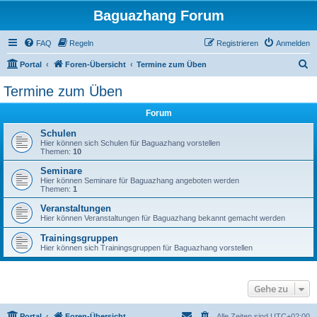
Baguazhang Forum
FAQ
Regeln
Registrieren
Anmelden
S
Portal
Foren-Übersicht
Termine zum Üben
u
Termine zum Üben
c
Forum
h
e
Schulen
Hier können sich Schulen für Baguazhang vorstellen
Themen:
10
Seminare
Hier können Seminare für Baguazhang angeboten werden
Themen:
1
Veranstaltungen
Hier können Veranstaltungen für Baguazhang bekannt gemacht werden
Trainingsgruppen
Hier können sich Trainingsgruppen für Baguazhang vorstellen
Gehe zu
Portal
Foren-Übersicht
Alle Zeiten sind
UTC+02:00