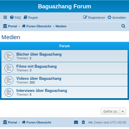
Baguazhang Forum
FAQ
Regeln
Registrieren
Anmelden
S
Portal
Foren-Übersicht
Medien
u
Medien
c
Forum
h
e
Bücher über Baguazhang
Themen:
2
Filme mit Baguazhang
Themen:
3
Videos über Baguazhang
Themen:
202
Interviews über Baguazhang
Themen:
5
Gehe zu
Portal
Foren-Übersicht
Alle Zeiten sind
UTC+02:00