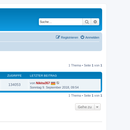
Suche
Erweiterte Suche
Registrieren
Anmelden
1 Thema • Seite
1
von
1
ZUGRIFFE
LETZTER BEITRAG
von
Nikita357
134053
Sonntag 9. September 2018, 09:54
1 Thema • Seite
1
von
1
Gehe zu