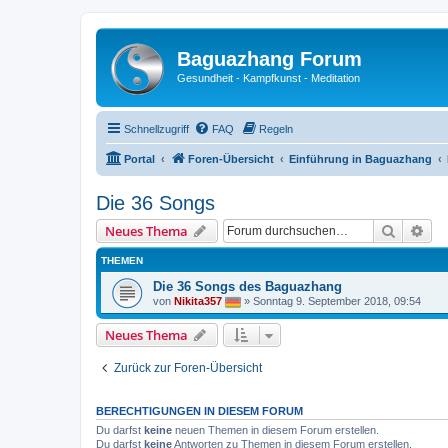
Baguazhang Forum
Gesundheit - Kampfkunst - Meditation
Schnellzugriff
FAQ
Regeln
Portal
Foren-Übersicht
Einführung in Baguazhang
Die 36 Songs
Suche
Erw
Neues Thema
THEMEN
Die 36 Songs des Baguazhang
von
Nikita357
»
Sonntag 9. September 2018, 09:54
Neues Thema
Zurück zur Foren-Übersicht
BERECHTIGUNGEN IN DIESEM FORUM
Du darfst
keine
neuen Themen in diesem Forum erstellen.
Du darfst
keine
Antworten zu Themen in diesem Forum erstellen.