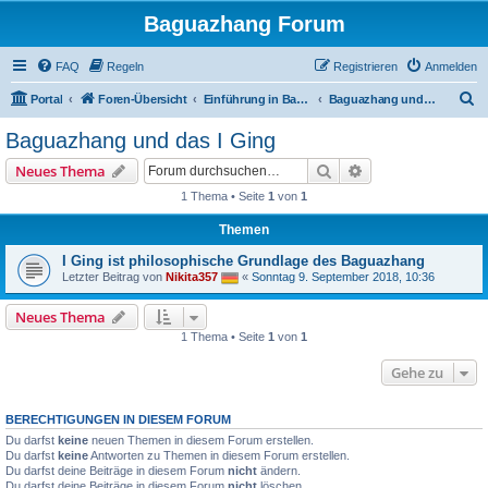
Baguazhang Forum
FAQ
Regeln
Registrieren
Anmelden
S
Portal
Foren-Übersicht
Einführung in Baguazhang
Baguazhang und das I Ging
u
Baguazhang und das I Ging
c
Suche
Erweiterte Suche
Neues Thema
h
1 Thema • Seite
1
von
1
e
Themen
I Ging ist philosophische Grundlage des Baguazhang
Letzter Beitrag von
Nikita357
«
Sonntag 9. September 2018, 10:36
Neues Thema
1 Thema • Seite
1
von
1
Gehe zu
BERECHTIGUNGEN IN DIESEM FORUM
Du darfst
keine
neuen Themen in diesem Forum erstellen.
Du darfst
keine
Antworten zu Themen in diesem Forum erstellen.
Du darfst deine Beiträge in diesem Forum
nicht
ändern.
Du darfst deine Beiträge in diesem Forum
nicht
löschen.