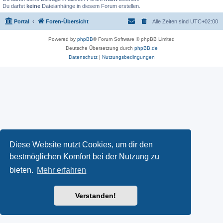
Du darfst
keine
Dateianhänge in diesem Forum erstellen.
Portal
Foren-Übersicht
Alle Zeiten sind
UTC+02:00
Powered by
phpBB
® Forum Software © phpBB Limited
Deutsche Übersetzung durch
phpBB.de
Datenschutz
|
Nutzungsbedingungen
Diese Website nutzt Cookies, um dir den
bestmöglichen Komfort bei der Nutzung zu
bieten.
Mehr erfahren
Verstanden!