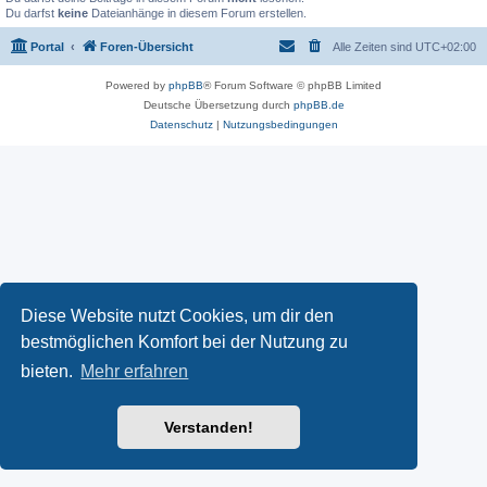
Du darfst
keine
Dateianhänge in diesem Forum erstellen.
Portal
Foren-Übersicht
Alle Zeiten sind
UTC+02:00
Powered by
phpBB
® Forum Software © phpBB Limited
Deutsche Übersetzung durch
phpBB.de
Datenschutz
|
Nutzungsbedingungen
Diese Website nutzt Cookies, um dir den
bestmöglichen Komfort bei der Nutzung zu
bieten.
Mehr erfahren
Verstanden!