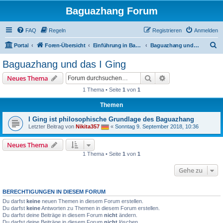
Baguazhang Forum
FAQ
Regeln
Registrieren
Anmelden
S
Portal
Foren-Übersicht
Einführung in Baguazhang
Baguazhang und das I Ging
u
Baguazhang und das I Ging
c
Suche
Erweiterte Suche
Neues Thema
h
1 Thema • Seite
1
von
1
e
Themen
I Ging ist philosophische Grundlage des Baguazhang
Letzter Beitrag von
Nikita357
«
Sonntag 9. September 2018, 10:36
Neues Thema
1 Thema • Seite
1
von
1
Gehe zu
BERECHTIGUNGEN IN DIESEM FORUM
Du darfst
keine
neuen Themen in diesem Forum erstellen.
Du darfst
keine
Antworten zu Themen in diesem Forum erstellen.
Du darfst deine Beiträge in diesem Forum
nicht
ändern.
Du darfst deine Beiträge in diesem Forum
nicht
löschen.