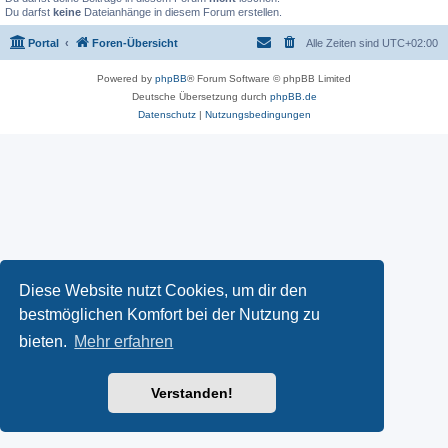
Du darfst
keine
Dateianhänge in diesem Forum erstellen.
Portal
Foren-Übersicht
Alle Zeiten sind
UTC+02:00
Powered by
phpBB
® Forum Software © phpBB Limited
Deutsche Übersetzung durch
phpBB.de
Datenschutz
|
Nutzungsbedingungen
Diese Website nutzt Cookies, um dir den
bestmöglichen Komfort bei der Nutzung zu
bieten.
Mehr erfahren
Verstanden!