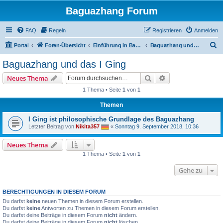
Baguazhang Forum
FAQ
Regeln
Registrieren
Anmelden
S
Portal
Foren-Übersicht
Einführung in Baguazhang
Baguazhang und das I Ging
u
Baguazhang und das I Ging
c
Suche
Erweiterte Suche
Neues Thema
h
1 Thema • Seite
1
von
1
e
Themen
I Ging ist philosophische Grundlage des Baguazhang
Letzter Beitrag von
Nikita357
«
Sonntag 9. September 2018, 10:36
Neues Thema
1 Thema • Seite
1
von
1
Gehe zu
BERECHTIGUNGEN IN DIESEM FORUM
Du darfst
keine
neuen Themen in diesem Forum erstellen.
Du darfst
keine
Antworten zu Themen in diesem Forum erstellen.
Du darfst deine Beiträge in diesem Forum
nicht
ändern.
Du darfst deine Beiträge in diesem Forum
nicht
löschen.