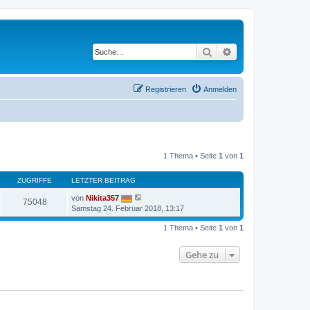
Suche
Erweiterte Suche
Registrieren
Anmelden
1 Thema • Seite
1
von
1
ZUGRIFFE
LETZTER BEITRAG
von
Nikita357
75048
Samstag 24. Februar 2018, 13:17
1 Thema • Seite
1
von
1
Gehe zu