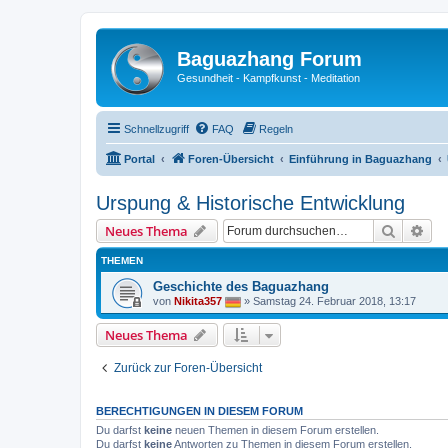
Baguazhang Forum
Gesundheit - Kampfkunst - Meditation
Schnellzugriff
FAQ
Regeln
Portal
Foren-Übersicht
Einführung in Baguazhang
Urspung & Historische Entwicklung
Suche
Erw
Neues Thema
THEMEN
Geschichte des Baguazhang
von
Nikita357
»
Samstag 24. Februar 2018, 13:17
Neues Thema
Zurück zur Foren-Übersicht
BERECHTIGUNGEN IN DIESEM FORUM
Du darfst
keine
neuen Themen in diesem Forum erstellen.
Du darfst
keine
Antworten zu Themen in diesem Forum erstellen.