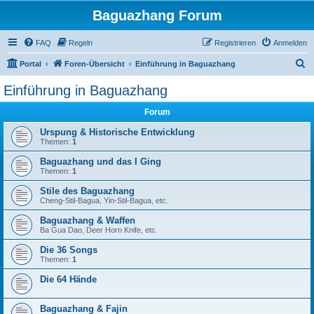
Baguazhang Forum
FAQ
Regeln
Registrieren
Anmelden
S
Portal
Foren-Übersicht
Einführung in Baguazhang
u
Einführung in Baguazhang
c
Forum
h
e
Urspung & Historische Entwicklung
Themen:
1
Baguazhang und das I Ging
Themen:
1
Stile des Baguazhang
Cheng-Stil-Bagua, Yin-Stil-Bagua, etc.
Baguazhang & Waffen
Ba Gua Dao, Deer Horn Knife, etc.
Die 36 Songs
Themen:
1
Die 64 Hände
Baguazhang & Fajin