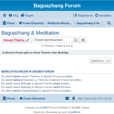
Baguazhang Forum
FAQ
Regeln
Registrieren
Anmelden
S
Portal
Foren-Übersicht
Praktische Bereiche des Baguazhang
Baguazhang & Meditation
u
Baguazhang & Meditation
c
Suche
Erweiterte Suche
Neues Thema
h
0 Themen • Seite
1
von
1
e
In diesem Forum gibt es keine Themen oder Beiträge.
Gehe zu
BERECHTIGUNGEN IN DIESEM FORUM
Du darfst
keine
neuen Themen in diesem Forum erstellen.
Du darfst
keine
Antworten zu Themen in diesem Forum erstellen.
Du darfst deine Beiträge in diesem Forum
nicht
ändern.
Du darfst deine Beiträge in diesem Forum
nicht
löschen.
Du darfst
keine
Dateianhänge in diesem Forum erstellen.
Portal
Foren-Übersicht
Alle Zeiten sind
UTC+02:00
Powered by
phpBB
® Forum Software © phpBB Limited
Deutsche Übersetzung durch
phpBB.de