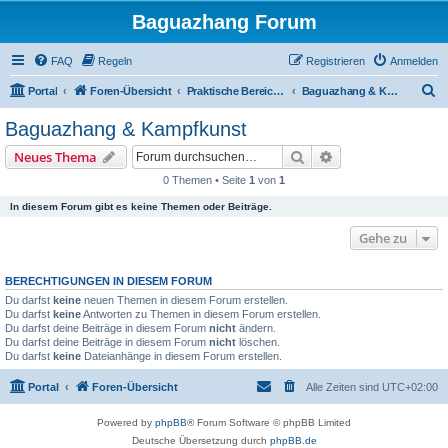
Baguazhang Forum
FAQ
Regeln
Registrieren
Anmelden
S
Portal
Foren-Übersicht
Praktische Bereiche des Baguazhang
Baguazhang & Kampfkunst
u
Baguazhang & Kampfkunst
c
Suche
Erweiterte Suche
Neues Thema
h
0 Themen • Seite
1
von
1
e
In diesem Forum gibt es keine Themen oder Beiträge.
Gehe zu
BERECHTIGUNGEN IN DIESEM FORUM
Du darfst
keine
neuen Themen in diesem Forum erstellen.
Du darfst
keine
Antworten zu Themen in diesem Forum erstellen.
Du darfst deine Beiträge in diesem Forum
nicht
ändern.
Du darfst deine Beiträge in diesem Forum
nicht
löschen.
Du darfst
keine
Dateianhänge in diesem Forum erstellen.
Portal
Foren-Übersicht
Alle Zeiten sind
UTC+02:00
Powered by
phpBB
® Forum Software © phpBB Limited
Deutsche Übersetzung durch
phpBB.de