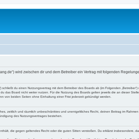
ang.de“) wird zwischen dir und dem Betreiber ein Vertrag mit folgenden Regelung
) schließt du einen Nutzungsvertrag mit dem Betreiber des Boards ab (im Folgenden „Betreiber“)
du das Board nicht weiter nutzen. Für die Nutzung des Boards gelten jeweils die an dieser Stell
n von beiden Seiten ohne Einhaltung einer Frist jederzeit gekündigt werden.
faches, zeitlich und räumlich unbeschränktes und unentgeltliches Recht, deinen Beitrag im Rahme
Kündigung des Nutzungsvertrages bestehen.
e enthält, die gegen geltendes Recht oder die guten Sitten verstoßen. Du erklärst insbesondere, 