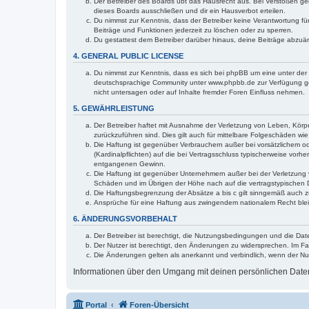
Der Betreiber des Boards übt das Hausrecht aus. Bei Verstößen g
dieses Boards ausschließen und dir ein Hausverbot erteilen.
Du nimmst zur Kenntnis, dass der Betreiber keine Verantwortung für 
Beiträge und Funktionen jederzeit zu löschen oder zu sperren.
Du gestattest dem Betreiber darüber hinaus, deine Beiträge abzuä
4. GENERAL PUBLIC LICENSE
Du nimmst zur Kenntnis, dass es sich bei phpBB um eine unter der 
deutschsprachige Community unter www.phpbb.de zur Verfügung gest
nicht untersagen oder auf Inhalte fremder Foren Einfluss nehmen.
5. GEWÄHRLEISTUNG
Der Betreiber haftet mit Ausnahme der Verletzung von Leben, Körper
zurückzuführen sind. Dies gilt auch für mittelbare Folgeschäden 
Die Haftung ist gegenüber Verbrauchern außer bei vorsätzlichem o
(Kardinalpflichten) auf die bei Vertragsschluss typischerweise vo
entgangenen Gewinn.
Die Haftung ist gegenüber Unternehmern außer bei der Verletzung 
Schäden und im Übrigen der Höhe nach auf die vertragstypischen 
Die Haftungsbegrenzung der Absätze a bis c gilt sinngemäß auch zu
Ansprüche für eine Haftung aus zwingendem nationalem Recht blei
6. ÄNDERUNGSVORBEHALT
Der Betreiber ist berechtigt, die Nutzungsbedingungen und die Dat
Der Nutzer ist berechtigt, den Änderungen zu widersprechen. Im Fa
Die Änderungen gelten als anerkannt und verbindlich, wenn der N
Informationen über den Umgang mit deinen persönlichen Daten 
Portal
Foren-Übersicht