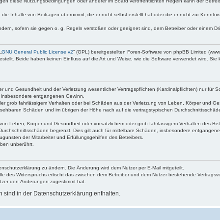
egen diese Nutzungsbedingungen oder anderer im Board veröffentlichten Regeln kann der Betre
die Inhalte von Beiträgen übernimmt, die er nicht selbst erstellt hat oder die er nicht zur Kenn
ndern, sofern sie gegen o. g. Regeln verstoßen oder geeignet sind, dem Betreiber oder einem D
„
GNU General Public License v2
“ (GPL) bereitgestellten Foren-Software von phpBB Limited (ww
ellt. Beide haben keinen Einfluss auf die Art und Weise, wie die Software verwendet wird. Si
 und Gesundheit und der Verletzung wesentlicher Vertragspflichten (Kardinalpflichten) nur für Sc
wie insbesondere entgangenen Gewinn.
der grob fahrlässigem Verhalten oder bei Schäden aus der Verletzung von Leben, Körper und Ges
rhersehbaren Schäden und im übrigen der Höhe nach auf die vertragstypischen Durchschnittsschäde
von Leben, Körper und Gesundheit oder vorsätzlichem oder grob fahrlässigem Verhalten des Betr
Durchschnittsschäden begrenzt. Dies gilt auch für mittelbare Schäden, insbesondere entgangen
gunsten der Mitarbeiter und Erfüllungsgehilfen des Betreibers.
ben unberührt.
enschutzerklärung zu ändern. Die Änderung wird dem Nutzer per E-Mail mitgeteilt.
lle des Widerspruchs erlischt das zwischen dem Betreiber und dem Nutzer bestehende Vertragsverh
utzer den Änderungen zugestimmt hat.
sind in der Datenschutzerklärung enthalten.