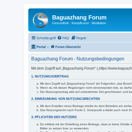
Baguazhang Forum
Gesundheit - Kampfkunst - Meditation
Schnellzugriff
FAQ
Regeln
Portal
Foren-Übersicht
Baguazhang Forum - Nutzungsbedingungen
Mit dem Zugriff auf „Baguazhang Forum“ („https://www.baguazh
1. NUTZUNGSVERTRAG
Mit dem Zugriff auf „Baguazhang Forum“ (im Folgenden „das Board“
Wenn du mit diesen Regelungen nicht einverstanden bist, so darfst 
Der Nutzungsvertrag wird auf unbestimmte Zeit geschlossen und kan
2. EINRÄUMUNG VON NUTZUNGSRECHTEN
Mit dem Erstellen eines Beitrags erteilst du dem Betreiber ein ein
Das Nutzungsrecht nach Punkt 2, Unterpunkt a bleibt auch nach 
3. PFLICHTEN DES NUTZERS
Du erklärst mit der Erstellung eines Beitrags, dass er keine Inhalt
Bilder zu setzen bzw. zu verwenden.