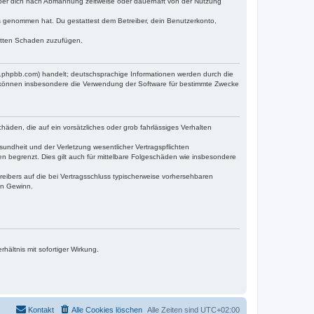
iber dich nach Abmahnung zeitweise oder dauerhaft von der Nutzung
tnis genommen hat. Du gestattest dem Betreiber, dein Benutzerkonto,
ritten Schaden zuzufügen.
w.phpbb.com) handelt; deutschsprachige Informationen werden durch die
e können insbesondere die Verwendung der Software für bestimmte Zwecke
häden, die auf ein vorsätzliches oder grob fahrlässiges Verhalten
undheit und der Verletzung wesentlicher Vertragspflichten
n begrenzt. Dies gilt auch für mittelbare Folgeschäden wie insbesondere
eibers auf die bei Vertragsschluss typischerweise vorhersehbaren
en Gewinn.
ältnis mit sofortiger Wirkung.
Kontakt
Alle Cookies löschen
Alle Zeiten sind
UTC+02:00