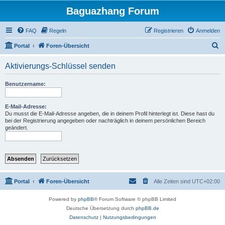
Baguazhang Forum
FAQ
Regeln
Registrieren
Anmelden
S
Portal
Foren-Übersicht
u
Aktivierungs-Schlüssel senden
c
h
Benutzername:
e
E-Mail-Adresse:
Du musst die E-Mail-Adresse angeben, die in deinem Profil hinterlegt ist. Diese hast du
bei der Registrierung angegeben oder nachträglich in deinem persönlichen Bereich
geändert.
Portal
Foren-Übersicht
Alle Zeiten sind
UTC+02:00
Powered by
phpBB
® Forum Software © phpBB Limited
Deutsche Übersetzung durch
phpBB.de
Datenschutz
|
Nutzungsbedingungen