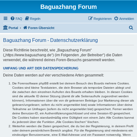
Baguazhang Forum
FAQ
Regeln
Registrieren
Anmelden
S
Portal
Foren-Übersicht
u
Baguazhang Forum - Datenschutzerklärung
c
h
Diese Richtlinie beschreibt, wie „Baguazhang Forum“
(„https://www.baguazhang.de“) (im Folgenden „der Betreiber“) die Daten
e
verwendet, die während deines Foren-Besuchs gesammelt werden.
UMFANG UND ART DER DATENSPEICHERUNG
Deine Daten werden auf vier verschiedene Arten gesammelt:
Die Forensoftware phpBB erstellt bei deinem Besuch des Boards mehrere Cookies.
Cookies sind kleine Textdateien, die dein Browser als temporäre Dateien ablegt und
die zwischen den einzelnen Aufrufen des Boards erhalten bleiben. In diesen Cookies
sind die aktuelle ID deiner Sitzung (damit dir alle Seitenaufrufe zugeordnet werden
können), Informationen über die von dir gelesenen Beiträge (zur Markierung dieser als
gelesen/ungelesen; sofern du nicht angemeldet bist) sowie Informationen über deine
Teilnahme an Umfragen (sofern du nicht angemeldet bist) gespeichert. Ferner werden
deine Benutzer-ID, ein Authentifizierungsschlüssel und eine Session-ID gespeichert.
Die Cookies haben standardmäßig eine Gültigkeit von einem Jahr. Alle Cookies kannst
du jederzeit über die Funktion „Alle Cookies löschen“ löschen.
Weiterhin werden die Daten gespeichert, die du bei der Registrierung, in deinem Profil
oder deinem persönlichem Bereich angibst. Für die Registrierung sind mindestens ein
eindeutiger Benutzername, eine E-Mail-Adresse und ein Passwort notwendig. Wenn