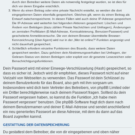
durch den Betreiber weitere Daten als notwendig festgelegt wurden, so ist dies für
dich vor deren Eingabe ersichtlich.
Wenn du einen Beitrag oder eine private Nachricht erstellst, so werden die dort
eingegebenen Daten ebenfalls gespeichert. Gleiches gilt, wenn du einen Beitrag als
Entwurf zwischenspeicherst. In diesen Fällen wird auch deine IP-Adresse gespeichert.
Die IP-Adresse wird weiterhin bei folgenden Aktionen gespeichert: Löschen und
Ändern von Beiträgen (dazu zählen Private Nachrichten und Umfragen), Änderungen
an zentralen Profildaten (E-Mail-Adresse, Kontoaktivierung, Benutzer-Passwort) und
gescheiterte Anmeldeversuche. Die von deinem Browser übermittelte Browser-
Kennzeichnung (User Agent) wird nur in der „Wer ist online?“-Funktion angezeigt und
nicht dauerhaft gespeichert.
Schließlich erfordern einzelne Funktionen des Boards, dass weitere Daten
gespeichert werden. Dazu gehören dein Abstimmungsverhalten bei Umfragen, der
Gelesen-Status von deinen Beiträgen oder explizit von dir gesetzte Lesezeichen oder
Benachrichtigungsfunktionen.
Dein Passwort wird mit einer Einwege-Verschlüsselung (Hash) gespeichert, so
dass es sicher ist. Jedoch wird dir empfohlen, dieses Passwort nicht auf einer
Vielzahl von Webseiten zu verwenden. Das Passwort ist dein Schlüssel zu
deinem Benutzerkonto für das Board, also geh mit ihm sorgsam um.
Insbesondere wird dich kein Vertreter des Betreibers, von phpBB Limited oder
ein Dritter berechtigterweise nach deinem Passwort fragen. Solltest du dein
Passwort vergessen haben, so kannst du die Funktion „Ich habe mein
Passwort vergessen“ benutzen. Die phpBB-Software fragt dich dann nach
deinem Benutzernamen und deiner E-Mail-Adresse und sendet anschließend
ein neu generiertes Passwort an diese Adresse, mit dem du dann auf das
Board zugreifen kannst.
GESTATTUNG DER DATENSPEICHERUNG
Du gestattest dem Betreiber, die von dir eingegebenen und oben näher