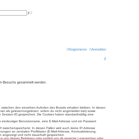
E
S
r
u
w
c
e
h
i
e
t
e
r
t
e
S
u
Registrieren
Anmelden
c
h
S
e
u
c
h
oren-Besuchs gesammelt werden.
e
e zwischen den einzelnen Aufrufen des Boards erhalten bleiben. In diesen
eser als gelesen/ungelesen; sofern du nicht angemeldet bist) sowie
ine Session-ID gespeichert. Die Cookies haben standardmäßig eine
ein eindeutiger Benutzername, eine E-Mail-Adresse und ein Passwort
rf zwischenspeicherst. In diesen Fällen wird auch deine IP-Adresse
ungen an zentralen Profildaten (E-Mail-Adresse, Kontoaktivierung,
n angezeigt und nicht dauerhaft gespeichert.
s von deinen Beiträgen oder explizit von dir gesetzte Lesezeichen oder