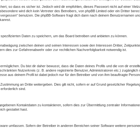
ert, so dass es sicher ist. Jedoch wird dir empfohlen, dieses Passwort nicht auf einer Vie
besondere wird dich kein Vertreter des Betreibers, von phpBB Limited oder ein Dritter bere
 vergessen“ benutzen. Die phpBB-Software fragt dich dann nach deinem Benutzernamen und 
kannst.
 spezifizierten Daten zu speichern, um das Board betreiben und anbieten zu können.
ssenabwägung zwischen deinen und seinen Interessen sowie den Interessen Dritter, Zeitpunkt
rn dies zur Gefahrenabwehr oder zur rechtlichen Nachverfolgbarkeit notwendig ist.
öglichen. Du bist dir daher bewusst, dass die Daten deines Profils und die von dir erstellte
eschränkten Nutzerkreis (z. B. andere registrierte Benutzer, Administratoren etc.) zugängl
esse aus deinem Profil ist dabei jedoch nur für den Betreiber und von ihm beauftragte Person
 Zustimmung an Dritte weitergeben. Dies gilt nicht, sofern er auf Grund gesetzlicher Regelu
erforderlich sind.
gegebenen Kontaktdaten zu kontaktieren, sofern dies zur Übermittlung zentraler Informatione
ich gestattet hast.
oftware umfassen. Sofern der Betreiber in anderen Bereichen seiner Software weitere person