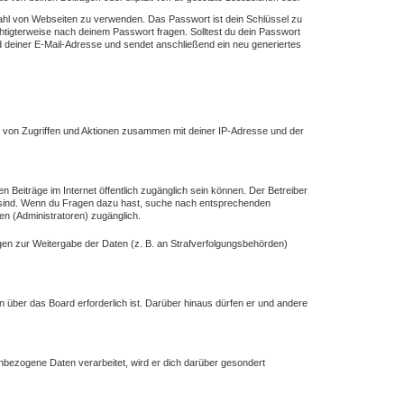
lzahl von Webseiten zu verwenden. Das Passwort ist dein Schlüssel zu
chtigterweise nach deinem Passwort fragen. Solltest du dein Passwort
deiner E-Mail-Adresse und sendet anschließend ein neu generiertes
e von Zugriffen und Aktionen zusammen mit deiner IP-Adresse und der
n Beiträge im Internet öffentlich zugänglich sein können. Der Betreiber
ich sind. Wenn du Fragen dazu hast, suche nach entsprechenden
en (Administratoren) zugänglich.
ngen zur Weitergabe der Daten (z. B. an Strafverfolgungsbehörden)
n über das Board erforderlich ist. Darüber hinaus dürfen er und andere
enbezogene Daten verarbeitet, wird er dich darüber gesondert