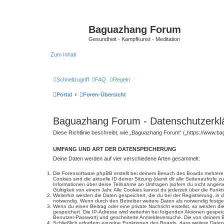
Baguazhang Forum
Gesundheit - Kampfkunst - Meditation
Zum Inhalt
Schnellzugriff
FAQ
Regeln
Portal
Foren-Übersicht
Baguazhang Forum - Datenschutzerkl
Diese Richtlinie beschreibt, wie „Baguazhang Forum“ („https://www.
UMFANG UND ART DER DATENSPEICHERUNG
Deine Daten werden auf vier verschiedene Arten gesammelt:
Die Forensoftware phpBB erstellt bei deinem Besuch des Boards mehrere C
Cookies sind die aktuelle ID deiner Sitzung (damit dir alle Seitenaufrufe
Informationen über deine Teilnahme an Umfragen (sofern du nicht angemel
Gültigkeit von einem Jahr. Alle Cookies kannst du jederzeit über die Funkt
Weiterhin werden die Daten gespeichert, die du bei der Registrierung, in
notwendig. Wenn durch den Betreiber weitere Daten als notwendig festgeleg
Wenn du einen Beitrag oder eine private Nachricht erstellst, so werden d
gespeichert. Die IP-Adresse wird weiterhin bei folgenden Aktionen gespe
Benutzer-Passwort) und gescheiterte Anmeldeversuche. Die von deinem Bro
Schließlich erfordern einzelne Funktionen des Boards, dass weitere Dat