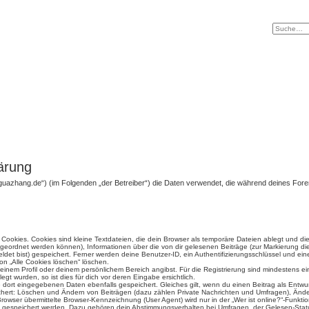
ärung
baguazhang.de“) (im Folgenden „der Betreiber“) die Daten verwendet, die während deines F
ookies. Cookies sind kleine Textdateien, die dein Browser als temporäre Dateien ablegt und di
 zugeordnet werden können), Informationen über die von dir gelesenen Beiträge (zur Markierung di
det bist) gespeichert. Ferner werden deine Benutzer-ID, ein Authentifizierungsschlüssel und e
ion „Alle Cookies löschen“ löschen.
 deinem Profil oder deinem persönlichem Bereich angibst. Für die Registrierung sind mindestens 
t wurden, so ist dies für dich vor deren Eingabe ersichtlich.
ie dort eingegebenen Daten ebenfalls gespeichert. Gleiches gilt, wenn du einen Beitrag als Entwu
ichert: Löschen und Ändern von Beiträgen (dazu zählen Private Nachrichten und Umfragen), Änder
wser übermittelte Browser-Kennzeichnung (User Agent) wird nur in der „Wer ist online?“-Funktio
en gespeichert werden. Dazu gehören dein Abstimmungsverhalten bei Umfragen, der Gelesen-Statu