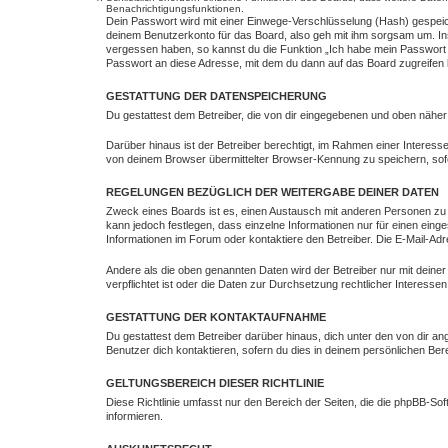
Benachrichtigungsfunktionen.
Dein Passwort wird mit einer Einwege-Verschlüsselung (Hash) gespeich
deinem Benutzerkonto für das Board, also geh mit ihm sorgsam um. Ins
vergessen haben, so kannst du die Funktion „Ich habe mein Passwort
Passwort an diese Adresse, mit dem du dann auf das Board zugreifen 
GESTATTUNG DER DATENSPEICHERUNG
Du gestattest dem Betreiber, die von dir eingegebenen und oben näher
Darüber hinaus ist der Betreiber berechtigt, im Rahmen einer Intere
von deinem Browser übermittelter Browser-Kennung zu speichern, sofe
REGELUNGEN BEZÜGLICH DER WEITERGABE DEINER DATEN
Zweck eines Boards ist es, einen Austausch mit anderen Personen zu erm
kann jedoch festlegen, dass einzelne Informationen nur für einen eing
Informationen im Forum oder kontaktiere den Betreiber. Die E-Mail-Adr
Andere als die oben genannten Daten wird der Betreiber nur mit deiner
verpflichtet ist oder die Daten zur Durchsetzung rechtlicher Interessen 
GESTATTUNG DER KONTAKTAUFNAHME
Du gestattest dem Betreiber darüber hinaus, dich unter den von dir an
Benutzer dich kontaktieren, sofern du dies in deinem persönlichen Bere
GELTUNGSBEREICH DIESER RICHTLINIE
Diese Richtlinie umfasst nur den Bereich der Seiten, die die phpBB-S
informieren.