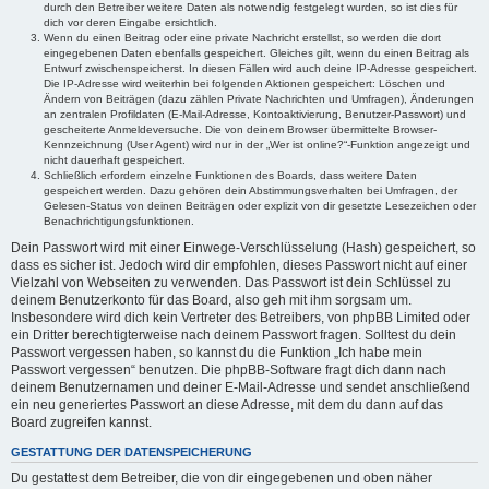
durch den Betreiber weitere Daten als notwendig festgelegt wurden, so ist dies für
dich vor deren Eingabe ersichtlich.
Wenn du einen Beitrag oder eine private Nachricht erstellst, so werden die dort
eingegebenen Daten ebenfalls gespeichert. Gleiches gilt, wenn du einen Beitrag als
Entwurf zwischenspeicherst. In diesen Fällen wird auch deine IP-Adresse gespeichert.
Die IP-Adresse wird weiterhin bei folgenden Aktionen gespeichert: Löschen und
Ändern von Beiträgen (dazu zählen Private Nachrichten und Umfragen), Änderungen
an zentralen Profildaten (E-Mail-Adresse, Kontoaktivierung, Benutzer-Passwort) und
gescheiterte Anmeldeversuche. Die von deinem Browser übermittelte Browser-
Kennzeichnung (User Agent) wird nur in der „Wer ist online?“-Funktion angezeigt und
nicht dauerhaft gespeichert.
Schließlich erfordern einzelne Funktionen des Boards, dass weitere Daten
gespeichert werden. Dazu gehören dein Abstimmungsverhalten bei Umfragen, der
Gelesen-Status von deinen Beiträgen oder explizit von dir gesetzte Lesezeichen oder
Benachrichtigungsfunktionen.
Dein Passwort wird mit einer Einwege-Verschlüsselung (Hash) gespeichert, so
dass es sicher ist. Jedoch wird dir empfohlen, dieses Passwort nicht auf einer
Vielzahl von Webseiten zu verwenden. Das Passwort ist dein Schlüssel zu
deinem Benutzerkonto für das Board, also geh mit ihm sorgsam um.
Insbesondere wird dich kein Vertreter des Betreibers, von phpBB Limited oder
ein Dritter berechtigterweise nach deinem Passwort fragen. Solltest du dein
Passwort vergessen haben, so kannst du die Funktion „Ich habe mein
Passwort vergessen“ benutzen. Die phpBB-Software fragt dich dann nach
deinem Benutzernamen und deiner E-Mail-Adresse und sendet anschließend
ein neu generiertes Passwort an diese Adresse, mit dem du dann auf das
Board zugreifen kannst.
GESTATTUNG DER DATENSPEICHERUNG
Du gestattest dem Betreiber, die von dir eingegebenen und oben näher