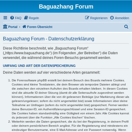
Baguazhang Forum
FAQ
Regeln
Registrieren
Anmelden
S
Portal
Foren-Übersicht
u
Baguazhang Forum - Datenschutzerklärung
c
h
Diese Richtlinie beschreibt, wie „Baguazhang Forum“
(„https://www.baguazhang.de“) (im Folgenden „der Betreiber“) die Daten
e
verwendet, die während deines Foren-Besuchs gesammelt werden.
UMFANG UND ART DER DATENSPEICHERUNG
Deine Daten werden auf vier verschiedene Arten gesammelt:
Die Forensoftware phpBB erstellt bei deinem Besuch des Boards mehrere Cookies.
Cookies sind kleine Textdateien, die dein Browser als temporäre Dateien ablegt und
die zwischen den einzelnen Aufrufen des Boards erhalten bleiben. In diesen Cookies
sind die aktuelle ID deiner Sitzung (damit dir alle Seitenaufrufe zugeordnet werden
können), Informationen über die von dir gelesenen Beiträge (zur Markierung dieser als
gelesen/ungelesen; sofern du nicht angemeldet bist) sowie Informationen über deine
Teilnahme an Umfragen (sofern du nicht angemeldet bist) gespeichert. Ferner werden
deine Benutzer-ID, ein Authentifizierungsschlüssel und eine Session-ID gespeichert.
Die Cookies haben standardmäßig eine Gültigkeit von einem Jahr. Alle Cookies kannst
du jederzeit über die Funktion „Alle Cookies löschen“ löschen.
Weiterhin werden die Daten gespeichert, die du bei der Registrierung, in deinem Profil
oder deinem persönlichem Bereich angibst. Für die Registrierung sind mindestens ein
eindeutiger Benutzername, eine E-Mail-Adresse und ein Passwort notwendig. Wenn