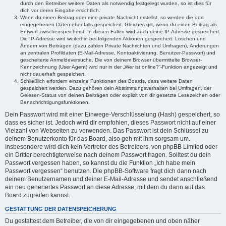
durch den Betreiber weitere Daten als notwendig festgelegt wurden, so ist dies für
dich vor deren Eingabe ersichtlich.
Wenn du einen Beitrag oder eine private Nachricht erstellst, so werden die dort
eingegebenen Daten ebenfalls gespeichert. Gleiches gilt, wenn du einen Beitrag als
Entwurf zwischenspeicherst. In diesen Fällen wird auch deine IP-Adresse gespeichert.
Die IP-Adresse wird weiterhin bei folgenden Aktionen gespeichert: Löschen und
Ändern von Beiträgen (dazu zählen Private Nachrichten und Umfragen), Änderungen
an zentralen Profildaten (E-Mail-Adresse, Kontoaktivierung, Benutzer-Passwort) und
gescheiterte Anmeldeversuche. Die von deinem Browser übermittelte Browser-
Kennzeichnung (User Agent) wird nur in der „Wer ist online?“-Funktion angezeigt und
nicht dauerhaft gespeichert.
Schließlich erfordern einzelne Funktionen des Boards, dass weitere Daten
gespeichert werden. Dazu gehören dein Abstimmungsverhalten bei Umfragen, der
Gelesen-Status von deinen Beiträgen oder explizit von dir gesetzte Lesezeichen oder
Benachrichtigungsfunktionen.
Dein Passwort wird mit einer Einwege-Verschlüsselung (Hash) gespeichert, so
dass es sicher ist. Jedoch wird dir empfohlen, dieses Passwort nicht auf einer
Vielzahl von Webseiten zu verwenden. Das Passwort ist dein Schlüssel zu
deinem Benutzerkonto für das Board, also geh mit ihm sorgsam um.
Insbesondere wird dich kein Vertreter des Betreibers, von phpBB Limited oder
ein Dritter berechtigterweise nach deinem Passwort fragen. Solltest du dein
Passwort vergessen haben, so kannst du die Funktion „Ich habe mein
Passwort vergessen“ benutzen. Die phpBB-Software fragt dich dann nach
deinem Benutzernamen und deiner E-Mail-Adresse und sendet anschließend
ein neu generiertes Passwort an diese Adresse, mit dem du dann auf das
Board zugreifen kannst.
GESTATTUNG DER DATENSPEICHERUNG
Du gestattest dem Betreiber, die von dir eingegebenen und oben näher