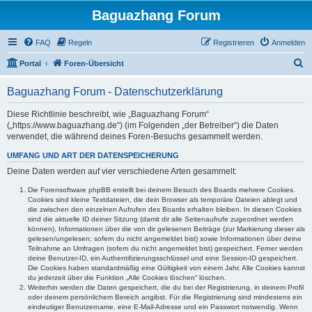
Baguazhang Forum
FAQ
Regeln
Registrieren
Anmelden
S
Portal
Foren-Übersicht
u
Baguazhang Forum - Datenschutzerklärung
c
h
Diese Richtlinie beschreibt, wie „Baguazhang Forum“
(„https://www.baguazhang.de“) (im Folgenden „der Betreiber“) die Daten
e
verwendet, die während deines Foren-Besuchs gesammelt werden.
UMFANG UND ART DER DATENSPEICHERUNG
Deine Daten werden auf vier verschiedene Arten gesammelt:
Die Forensoftware phpBB erstellt bei deinem Besuch des Boards mehrere Cookies.
Cookies sind kleine Textdateien, die dein Browser als temporäre Dateien ablegt und
die zwischen den einzelnen Aufrufen des Boards erhalten bleiben. In diesen Cookies
sind die aktuelle ID deiner Sitzung (damit dir alle Seitenaufrufe zugeordnet werden
können), Informationen über die von dir gelesenen Beiträge (zur Markierung dieser als
gelesen/ungelesen; sofern du nicht angemeldet bist) sowie Informationen über deine
Teilnahme an Umfragen (sofern du nicht angemeldet bist) gespeichert. Ferner werden
deine Benutzer-ID, ein Authentifizierungsschlüssel und eine Session-ID gespeichert.
Die Cookies haben standardmäßig eine Gültigkeit von einem Jahr. Alle Cookies kannst
du jederzeit über die Funktion „Alle Cookies löschen“ löschen.
Weiterhin werden die Daten gespeichert, die du bei der Registrierung, in deinem Profil
oder deinem persönlichem Bereich angibst. Für die Registrierung sind mindestens ein
eindeutiger Benutzername, eine E-Mail-Adresse und ein Passwort notwendig. Wenn