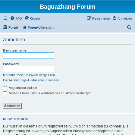
Baguazhang Forum
FAQ
Regeln
Registrieren
Anmelden
S
Portal
Foren-Übersicht
u
Anmelden
c
h
Benutzername:
e
Passwort:
Ich habe mein Passwort vergessen
Die Aktivierungs-E-Mail erneut senden
Angemeldet bleiben
Meinen Online-Status während dieser Sitzung verbergen
REGISTRIEREN
Du musst in diesem Forum registriert sein, um dich anmelden zu können. Die
Registrierung ist in wenigen Augenblicken erledigt und ermöglicht dir, auf