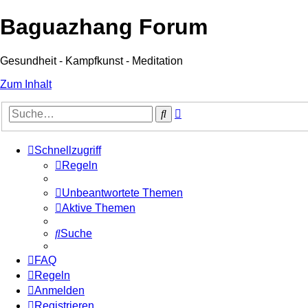
Baguazhang Forum
Gesundheit - Kampfkunst - Meditation
Zum Inhalt
Erweiterte
Suche
Suche
Schnellzugriff
Regeln
Unbeantwortete Themen
Aktive Themen
Suche
FAQ
Regeln
Anmelden
Registrieren