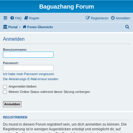
Baguazhang Forum
FAQ
Regeln
Registrieren
Anmelden
S
Portal
Foren-Übersicht
u
Anmelden
c
h
Benutzername:
e
Passwort:
Ich habe mein Passwort vergessen
Die Aktivierungs-E-Mail erneut senden
Angemeldet bleiben
Meinen Online-Status während dieser Sitzung verbergen
REGISTRIEREN
Du musst in diesem Forum registriert sein, um dich anmelden zu können. Die
Registrierung ist in wenigen Augenblicken erledigt und ermöglicht dir, auf