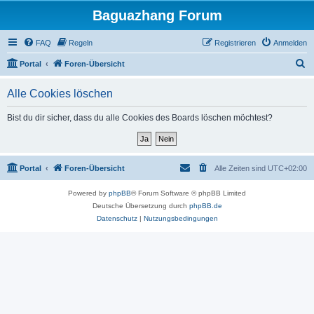
Baguazhang Forum
FAQ
Regeln
Registrieren
Anmelden
S
Portal
Foren-Übersicht
u
Alle Cookies löschen
c
h
Bist du dir sicher, dass du alle Cookies des Boards löschen möchtest?
e
Portal
Foren-Übersicht
Alle Zeiten sind
UTC+02:00
Powered by
phpBB
® Forum Software © phpBB Limited
Deutsche Übersetzung durch
phpBB.de
Datenschutz
|
Nutzungsbedingungen