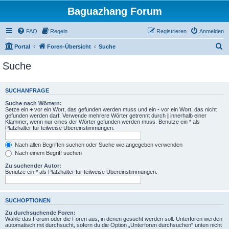
Baguazhang Forum
FAQ
Regeln
Registrieren
Anmelden
S
Portal
Foren-Übersicht
Suche
u
Suche
c
h
SUCHANFRAGE
e
Suche nach Wörtern:
Setze ein
+
vor ein Wort, das gefunden werden muss und ein
-
vor ein Wort, das nicht
gefunden werden darf. Verwende mehrere Wörter getrennt durch
|
innerhalb einer
Klammer, wenn nur eines der Wörter gefunden werden muss. Benutze ein * als
Platzhalter für teilweise Übereinstimmungen.
Nach allen Begriffen suchen oder Suche wie angegeben verwenden
Nach einem Begriff suchen
Zu suchender Autor:
Benutze ein * als Platzhalter für teilweise Übereinstimmungen.
SUCHOPTIONEN
Zu durchsuchende Foren:
Wähle das Forum oder die Foren aus, in denen gesucht werden soll. Unterforen werden
automatisch mit durchsucht, sofern du die Option „Unterforen durchsuchen“ unten nicht