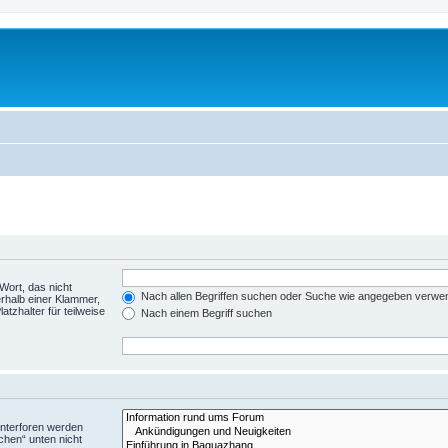
Wort, das nicht
Nach allen Begriffen suchen oder Suche wie angegeben verwe
rhalb einer Klammer,
tzhalter für teilweise
Nach einem Begriff suchen
Unterforen werden
chen“ unten nicht