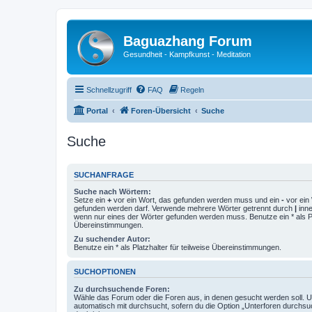
Baguazhang Forum
Gesundheit - Kampfkunst - Meditation
Schnellzugriff
FAQ
Regeln
Portal
Foren-Übersicht
Suche
Suche
SUCHANFRAGE
Suche nach Wörtern:
Setze ein
+
vor ein Wort, das gefunden werden muss und ein
-
vor ein 
gefunden werden darf. Verwende mehrere Wörter getrennt durch
|
inne
wenn nur eines der Wörter gefunden werden muss. Benutze ein * als Pla
Übereinstimmungen.
Zu suchender Autor:
Benutze ein * als Platzhalter für teilweise Übereinstimmungen.
SUCHOPTIONEN
Zu durchsuchende Foren:
Wähle das Forum oder die Foren aus, in denen gesucht werden soll. 
automatisch mit durchsucht, sofern du die Option „Unterforen durchsu