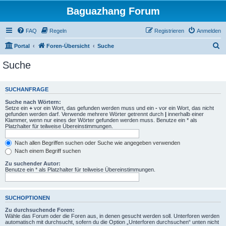
Baguazhang Forum
FAQ
Regeln
Registrieren
Anmelden
S
Portal
Foren-Übersicht
Suche
u
Suche
c
h
SUCHANFRAGE
e
Suche nach Wörtern:
Setze ein
+
vor ein Wort, das gefunden werden muss und ein
-
vor ein Wort, das nicht
gefunden werden darf. Verwende mehrere Wörter getrennt durch
|
innerhalb einer
Klammer, wenn nur eines der Wörter gefunden werden muss. Benutze ein * als
Platzhalter für teilweise Übereinstimmungen.
Nach allen Begriffen suchen oder Suche wie angegeben verwenden
Nach einem Begriff suchen
Zu suchender Autor:
Benutze ein * als Platzhalter für teilweise Übereinstimmungen.
SUCHOPTIONEN
Zu durchsuchende Foren:
Wähle das Forum oder die Foren aus, in denen gesucht werden soll. Unterforen werden
automatisch mit durchsucht, sofern du die Option „Unterforen durchsuchen“ unten nicht