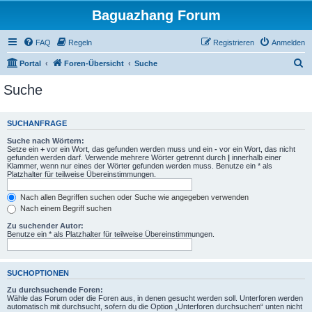
Baguazhang Forum
FAQ
Regeln
Registrieren
Anmelden
S
Portal
Foren-Übersicht
Suche
u
Suche
c
h
SUCHANFRAGE
e
Suche nach Wörtern:
Setze ein
+
vor ein Wort, das gefunden werden muss und ein
-
vor ein Wort, das nicht
gefunden werden darf. Verwende mehrere Wörter getrennt durch
|
innerhalb einer
Klammer, wenn nur eines der Wörter gefunden werden muss. Benutze ein * als
Platzhalter für teilweise Übereinstimmungen.
Nach allen Begriffen suchen oder Suche wie angegeben verwenden
Nach einem Begriff suchen
Zu suchender Autor:
Benutze ein * als Platzhalter für teilweise Übereinstimmungen.
SUCHOPTIONEN
Zu durchsuchende Foren:
Wähle das Forum oder die Foren aus, in denen gesucht werden soll. Unterforen werden
automatisch mit durchsucht, sofern du die Option „Unterforen durchsuchen“ unten nicht