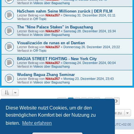
Verfasst in
Videos über Baguazhang
HaSchem nahm Seine Millionen zurück | DER FILM
Letzter Beitrag von
Nikita357
«
Dienstag 31. Dezember 2024, 01:11
Verfasst in
Off-Topic
The "Nine Palace Stakes" in Baguazhang
Letzter Beitrag von
Nikita357
«
Samstag 28. Dezember 2024, 15:34
Verfasst in
Videos über Baguazhang
Visualización de runas en el Dantian
Letzter Beitrag von
Nikita357
«
Donnerstag 26. Dezember 2024, 23:22
Verfasst in
Off-Topic
BAGUA STREET FIGHTING - New York City
Letzter Beitrag von
Nikita357
«
Dienstag 24. Dezember 2024, 00:04
Verfasst in
Videos über Baguazhang
Wudang Bagua Zhang Seminar
Letzter Beitrag von
Nikita357
«
Montag 23. Dezember 2024, 23:43
Verfasst in
Videos über Baguazhang
Seite
1
von
11
1
2
3
4
5
11
Nächst
Die Suche ergab 256 Treffer
…
Diese Website nutzt Cookies, um dir den
Gehe zu
bestmöglichen Komfort bei der Nutzung zu
bieten.
Mehr erfahren
Portal
Foren-Übersicht
Alle Zeiten sind
UTC+02:00