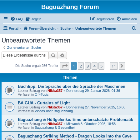
Baguazhang Forum
FAQ
Regeln
Registrieren
Anmelden
S
Portal
Foren-Übersicht
Suche
Unbeantwortete Themen
u
Unbeantwortete Themen
c
Zur erweiterten Suche
h
Suche
Erweiterte Suche
e
Seite
1
von
11
1
2
3
4
5
11
Nächst
Die Suche ergab 256 Treffer
…
Themen
Buchtipp: Die Sprache über die Sprache der Maschinen
Letzter Beitrag von
Nikita357
«
Donnerstag 29. Januar 2026, 01:36
Verfasst in
Off-Topic
BA GUA - Curtains of Light
Letzter Beitrag von
Nikita357
«
Donnerstag 27. November 2025, 16:06
Verfasst in
Videos über Baguazhang
Baguazhang & Hüftgelenke: Eine unterschätzte Problematik
Letzter Beitrag von
Nikita357
«
Mittwoch 8. Oktober 2025, 18:58
Verfasst in
Baguazhang & Gesundheit
Baguazhang Striking Method - Dragon Looks into the Cave