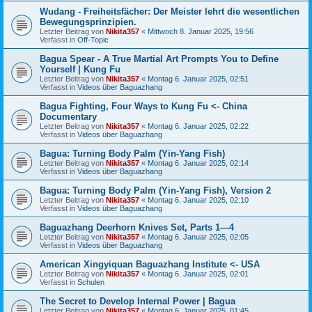
Wudang - Freiheitsfächer: Der Meister lehrt die wesentlichen
Bewegungsprinzipien.
Letzter Beitrag von
Nikita357
«
Mittwoch 8. Januar 2025, 19:56
Verfasst in
Off-Topic
Bagua Spear - A True Martial Art Prompts You to Define
Yourself | Kung Fu
Letzter Beitrag von
Nikita357
«
Montag 6. Januar 2025, 02:51
Verfasst in
Videos über Baguazhang
Bagua Fighting, Four Ways to Kung Fu <- China
Documentary
Letzter Beitrag von
Nikita357
«
Montag 6. Januar 2025, 02:22
Verfasst in
Videos über Baguazhang
Bagua: Turning Body Palm (Yin-Yang Fish)
Letzter Beitrag von
Nikita357
«
Montag 6. Januar 2025, 02:14
Verfasst in
Videos über Baguazhang
Bagua: Turning Body Palm (Yin-Yang Fish), Version 2
Letzter Beitrag von
Nikita357
«
Montag 6. Januar 2025, 02:10
Verfasst in
Videos über Baguazhang
Baguazhang Deerhorn Knives Set, Parts 1—4
Letzter Beitrag von
Nikita357
«
Montag 6. Januar 2025, 02:05
Verfasst in
Videos über Baguazhang
American Xingyiquan Baguazhang Institute <- USA
Letzter Beitrag von
Nikita357
«
Montag 6. Januar 2025, 02:01
Verfasst in
Schulen
The Secret to Develop Internal Power | Bagua
Letzter Beitrag von
Nikita357
«
Montag 6. Januar 2025, 01:45