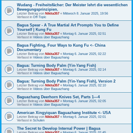
Wudang - Freiheitsfächer: Der Meister lehrt die wesentlichen
Bewegungsprinzipien.
Letzter Beitrag von
Nikita357
«
Mittwoch 8. Januar 2025, 19:56
Verfasst in
Off-Topic
Bagua Spear - A True Martial Art Prompts You to Define
Yourself | Kung Fu
Letzter Beitrag von
Nikita357
«
Montag 6. Januar 2025, 02:51
Verfasst in
Videos über Baguazhang
Bagua Fighting, Four Ways to Kung Fu <- China
Documentary
Letzter Beitrag von
Nikita357
«
Montag 6. Januar 2025, 02:22
Verfasst in
Videos über Baguazhang
Bagua: Turning Body Palm (Yin-Yang Fish)
Letzter Beitrag von
Nikita357
«
Montag 6. Januar 2025, 02:14
Verfasst in
Videos über Baguazhang
Bagua: Turning Body Palm (Yin-Yang Fish), Version 2
Letzter Beitrag von
Nikita357
«
Montag 6. Januar 2025, 02:10
Verfasst in
Videos über Baguazhang
Baguazhang Deerhorn Knives Set, Parts 1—4
Letzter Beitrag von
Nikita357
«
Montag 6. Januar 2025, 02:05
Verfasst in
Videos über Baguazhang
American Xingyiquan Baguazhang Institute <- USA
Letzter Beitrag von
Nikita357
«
Montag 6. Januar 2025, 02:01
Verfasst in
Schulen
The Secret to Develop Internal Power | Bagua
Letzter Beitrag von
Nikita357
«
Montag 6. Januar 2025, 01:45