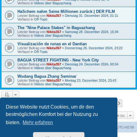
Verfasst in
Videos über Baguazhang
HaSchem nahm Seine Millionen zurück | DER FILM
Letzter Beitrag von
Nikita357
«
Dienstag 31. Dezember 2024, 01:11
Verfasst in
Off-Topic
The "Nine Palace Stakes" in Baguazhang
Letzter Beitrag von
Nikita357
«
Samstag 28. Dezember 2024, 15:34
Verfasst in
Videos über Baguazhang
Visualización de runas en el Dantian
Letzter Beitrag von
Nikita357
«
Donnerstag 26. Dezember 2024, 23:22
Verfasst in
Off-Topic
BAGUA STREET FIGHTING - New York City
Letzter Beitrag von
Nikita357
«
Dienstag 24. Dezember 2024, 00:04
Verfasst in
Videos über Baguazhang
Wudang Bagua Zhang Seminar
Letzter Beitrag von
Nikita357
«
Montag 23. Dezember 2024, 23:43
Verfasst in
Videos über Baguazhang
Seite
1
von
11
1
2
3
4
5
11
Nächst
Die Suche ergab 256 Treffer
…
Diese Website nutzt Cookies, um dir den
bestmöglichen Komfort bei der Nutzung zu
Gehe zu
bieten.
Mehr erfahren
Portal
Foren-Übersicht
Alle Zeiten sind
UTC+02:00