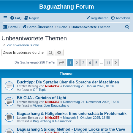
Baguazhang Forum
FAQ
Regeln
Registrieren
Anmelden
S
Portal
Foren-Übersicht
Suche
Unbeantwortete Themen
u
Unbeantwortete Themen
c
Zur erweiterten Suche
h
Suche
Erweiterte Suche
e
Seite
1
von
11
1
2
3
4
5
11
Nächst
Die Suche ergab 256 Treffer
…
Themen
Buchtipp: Die Sprache über die Sprache der Maschinen
Letzter Beitrag von
Nikita357
«
Donnerstag 29. Januar 2026, 01:36
Verfasst in
Off-Topic
BA GUA - Curtains of Light
Letzter Beitrag von
Nikita357
«
Donnerstag 27. November 2025, 16:06
Verfasst in
Videos über Baguazhang
Baguazhang & Hüftgelenke: Eine unterschätzte Problematik
Letzter Beitrag von
Nikita357
«
Mittwoch 8. Oktober 2025, 18:58
Verfasst in
Baguazhang & Gesundheit
Baguazhang Striking Method - Dragon Looks into the Cave