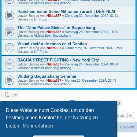
Verfasst in
Videos über Baguazhang
HaSchem nahm Seine Millionen zurück | DER FILM
Letzter Beitrag von
Nikita357
«
Dienstag 31. Dezember 2024, 01:11
Verfasst in
Off-Topic
The "Nine Palace Stakes" in Baguazhang
Letzter Beitrag von
Nikita357
«
Samstag 28. Dezember 2024, 15:34
Verfasst in
Videos über Baguazhang
Visualización de runas en el Dantian
Letzter Beitrag von
Nikita357
«
Donnerstag 26. Dezember 2024, 23:22
Verfasst in
Off-Topic
BAGUA STREET FIGHTING - New York City
Letzter Beitrag von
Nikita357
«
Dienstag 24. Dezember 2024, 00:04
Verfasst in
Videos über Baguazhang
Wudang Bagua Zhang Seminar
Letzter Beitrag von
Nikita357
«
Montag 23. Dezember 2024, 23:43
Verfasst in
Videos über Baguazhang
Seite
1
von
11
1
2
3
4
5
11
Nächst
Die Suche ergab 256 Treffer
…
Diese Website nutzt Cookies, um dir den
Gehe zu
bestmöglichen Komfort bei der Nutzung zu
bieten.
Mehr erfahren
Portal
Foren-Übersicht
Alle Zeiten sind
UTC+02:00