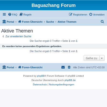
Baguazhang Forum
FAQ
Regeln
Registrieren
Anmelden
S
Portal
Foren-Übersicht
Suche
Aktive Themen
u
Aktive Themen
c
Zur erweiterten Suche
h
Die Suche ergab 0 Treffer • Seite
1
von
1
e
Es wurden keine passenden Ergebnisse gefunden.
Die Suche ergab 0 Treffer • Seite
1
von
1
Gehe zu
Portal
Foren-Übersicht
Alle Zeiten sind
UTC+02:00
Powered by
phpBB
® Forum Software © phpBB Limited
Deutsche Übersetzung durch
phpBB.de
Datenschutz
|
Nutzungsbedingungen