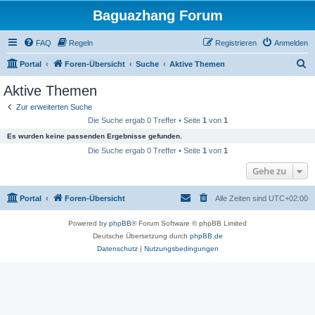
Baguazhang Forum
FAQ
Regeln
Registrieren
Anmelden
S
Portal
Foren-Übersicht
Suche
Aktive Themen
u
Aktive Themen
c
Zur erweiterten Suche
h
Die Suche ergab 0 Treffer • Seite
1
von
1
e
Es wurden keine passenden Ergebnisse gefunden.
Die Suche ergab 0 Treffer • Seite
1
von
1
Gehe zu
Portal
Foren-Übersicht
Alle Zeiten sind
UTC+02:00
Powered by
phpBB
® Forum Software © phpBB Limited
Deutsche Übersetzung durch
phpBB.de
Datenschutz
|
Nutzungsbedingungen